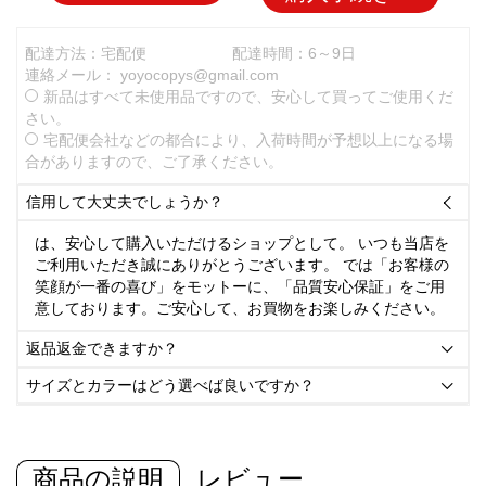
配達方法：宅配便
配達時間：6～9日
連絡メール：
yoyocopys@gmail.com
新品はすべて未使用品ですので、安心して買ってご使用くだ
さい。
宅配便会社などの都合により、入荷時間が予想以上になる場
合がありますので、ご了承ください。
信用して大丈夫でしょうか？

は、安心して購入いただけるショップとして。 いつも当店を
ご利用いただき誠にありがとうございます。 では「お客様の
笑顔が一番の喜び」をモットーに、「品質安心保証」をご用
意しております。ご安心して、お買物をお楽しみください。
返品返金できますか？

サイズとカラーはどう選べば良いですか？

商品の説明
レビュー