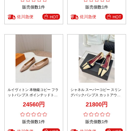
販売個数1件
販売個数1件
佐川急便
佐川急便
HOT
HOT
ルイヴィトン 本物級コピー フラ
シャネル スーパーコピー スリン
ットパンプス ポインテッドトゥ
グバックパンプス カットアウト
エナメル切替 上品設計 高品質
デザイン ポインテッドトゥ仕様
24560円
21800円
高再現度
販売個数1件
販売個数1件