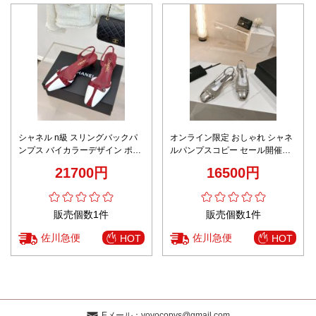
シャネル n級 スリングバックパ
オンライン限定 おしゃれ シャネ
ンプス バイカラーデザイン ポイ
ルパンプスコピー セール開催中
ンテッドトゥ 上質感
サンダル 美脚 女性 ファッション
21700円
16500円
優雅 シルバー
販売個数1件
販売個数1件
佐川急便
佐川急便
HOT
HOT
Eメール：
yoyocopys@gmail.com