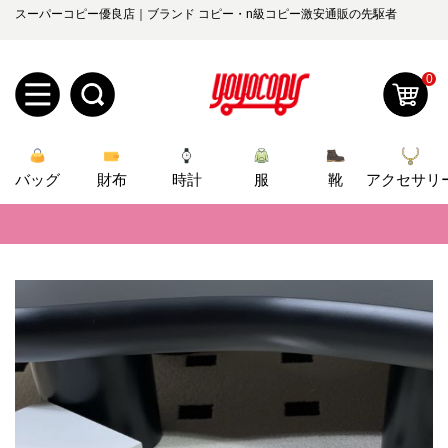
スーパーコピー優良店｜ブランド コピー・n級コピー激安通販の先駆者
0
新
バッグ
規
ロ
財布
時計
服
靴
アクセサリ
📢
当店は正真正銘のn級スーパーコピーのみ取扱い。最高品質の再現度を
ユ
グ
📢
2026春の新作続々更新中！期間中のご注文でお得な割引をご利用いただ
0
ー
イ
📢
新作入荷！ルイ・ヴィトンスーパーコピー バッグ最新モデルが登場。上
ザ
ン
📢
当店は正真正銘のn級スーパーコピーのみ取扱い。最高品質の再現度を
オ
📢
2026春の新作続々更新中！期間中のご注文でお得な割引をご利用いただ
ー
ー
お
yoyocopys@gmail.com
📢
新作入荷！ルイ・ヴィトンスーパーコピー バッグ最新モデルが登場。上
登
ダ
知