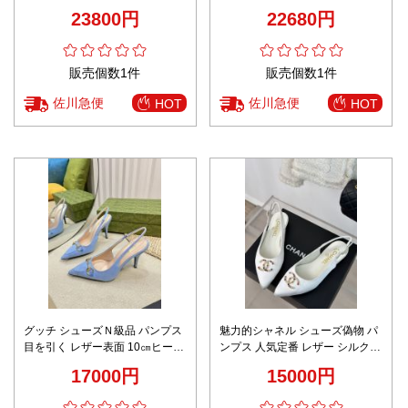
ゥ メタルバックル モード設計 新
具ロゴデザイン 精密ディテール
23800円
22680円
作
安心サイト ブランド コピー エレ
ガントヒール
販売個数1件
販売個数1件
佐川急便
佐川急便
HOT
HOT
グッチ シューズＮ級品 パンプス
魅力的シャネル シューズ偽物 パ
目を引く レザー表面 10㎝ヒール
ンプス 人気定番 レザー シルク表
レディース 2色可選
面 レディース ホワイト
17000円
15000円