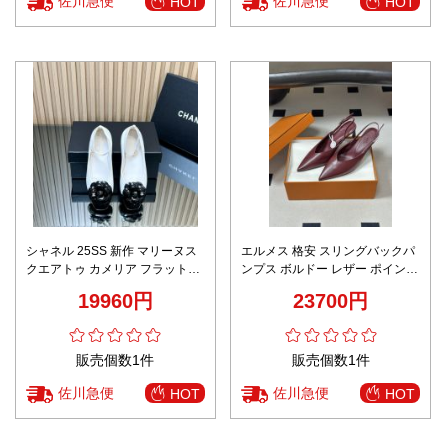
佐川急便
佐川急便
HOT
HOT
シャネル 25SS 新作 マリーヌス
エルメス 格安 スリングバックパ
クエアトゥ カメリア フラットシ
ンプス ボルドー レザー ポインテ
ューズ 高再現度モデル
ッドトゥ 即納対応
19960円
23700円
販売個数1件
販売個数1件
佐川急便
佐川急便
HOT
HOT