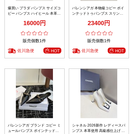
爆買い プラダ パンプス サイズコ
バレンシアガ 本物級コピー ポイ
ピー パンプス ハイヒール 本革 8
ンテッドトゥパンプス スリング
㎝ヒール 優雅 高品質 グリーン
バック仕様 スタッズ装飾 圧倒的
16000円
23400円
な再現度
販売個数1件
販売個数1件
佐川急便
佐川急便
HOT
HOT
バレンシアガ ブランド コピー ミ
シャネル 2026新作 レディースパ
ュールパンプス ポインテッドト
ンプス 本革使用 高級感仕上げ 金