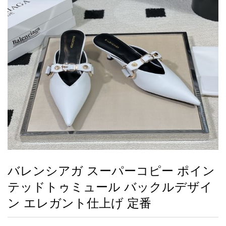
録
ー
ら
アイフォーンケ
管
せ
2026人気特集
アクセサリー
衣装セット
住まい用品
スカーフ
バッグ
ズボン
ベルト
財布
時計
小物
服
靴
ース
理
最
新
製
品
バレンシアガ スーパーコピー ポイン
お
テッドトゥミュール バックルデザイ
す
す
ン エレガント仕上げ 定番
め
商