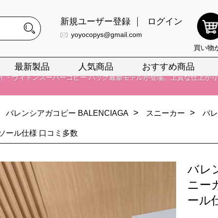
新規ユーザー登録
ログイン
yoyocopys@gmail.com
買い物
最新製品
人気商品
おすすめ商品
正銘のn級スーパーコピーのみ取扱い。最高品質の再現度を安心してお選
026春の新作続々更新中！期間中のご注文でお得な割引をご利用いただ
>
>
バレンシアガコピー BALENCIAGA
スニーカー
バレ
イ・ヴィトンスーパーコピー バッグ最新モデルが登場。上質な仕上が
ソール仕様 口コミ多数
正銘のn級スーパーコピーのみ取扱い。最高品質の再現度を安心してお選
026春の新作続々更新中！期間中のご注文でお得な割引をご利用いただ
バレ
イ・ヴィトンスーパーコピー バッグ最新モデルが登場。上質な仕上が
ニー
ール