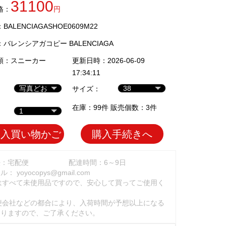
31100
格：
円
ALENCIAGASHOE0609M22
：
バレンシアガコピー BALENCIAGA
類：
スニーカー
更新日時：2026-06-09
17:34:11
サイズ：
在庫：99件 販売個数：3件
加入買い物かご
購入手続きへ
法：宅配便
配達時間：6～9日
ール：
yoyocopys@gmail.com
はすべて未使用品ですので、安心して買ってご使用く
。
便会社などの都合により、入荷時間が予想以上になる
ありますので、ご了承ください。