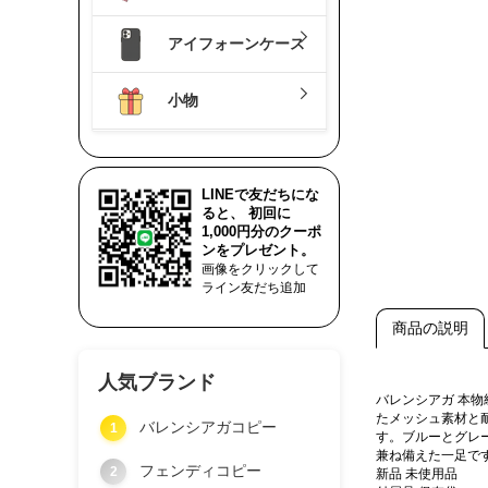
アイフォーンケース
小物
LINEで友だちにな
ると、 初回に
1,000円分のクーポ
ンをプレゼント。
画像をクリックして
ライン友だち追加
商品の説明
人気ブランド
バレンシアガ 本
たメッシュ素材と
バレンシアガコピー
1
す。ブルーとグレ
兼ね備えた一足で
フェンディコピー
2
新品 未使用品