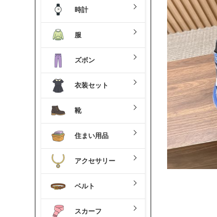
時計
服
ズボン
衣装セット
靴
住まい用品
アクセサリー
ベルト
スカーフ