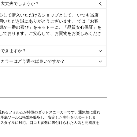
て大丈夫でしょうか？

心して購入いただけるショップとして。 いつも当店
用いただき誠にありがとうございます。 では「お客
顔が一番の喜び」をモットーに、「品質安心保証」を
しております。ご安心して、お買物をお楽しみくださ
金できますか？

とカラーはどう選べば良いですか？

感あるフォルムが特徴のダッドスニーカーです。通気性に優れ
。厚底ソールは衝撃を吸収し、安定した歩行をサポートしま
いスタイルに対応。口コミ多数に裏付けられた人気と完成度を