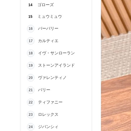
ゴローズ
14
ミュウミュウ
15
バーバリー
16
カルティエ
17
イヴ・サンローラン
18
ストーンアイランド
19
ヴァレンティノ
20
バリー
21
ティファニー
22
ロレックス
23
ジバンシィ
24