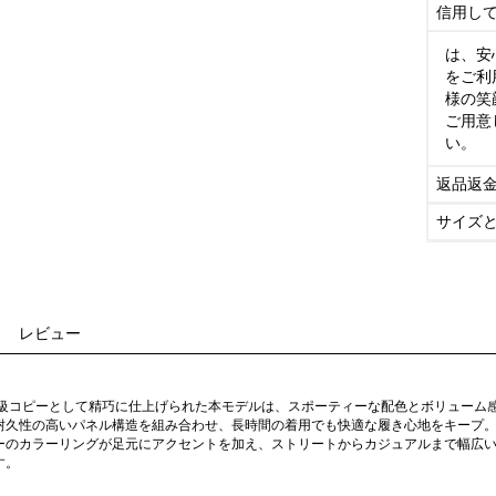
信用し
は、安
をご利
様の笑
ご用意
い。
返品返
サイズ
レビュー
物級コピーとして精巧に仕上げられた本モデルは、スポーティーな配色とボリューム
耐久性の高いパネル構造を組み合わせ、長時間の着用でも快適な履き心地をキープ
ーのカラーリングが足元にアクセントを加え、ストリートからカジュアルまで幅広
す。