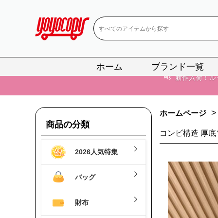
ホーム
ブランド一覧
📢
当店は正真
📢
2
>
ホームページ
📢
新作入荷！ル
商品の分類
コンビ構造 厚底
📢
当店は正真
2026人気特集
📢
2
バッグ
📢
新作入荷！ル
財布