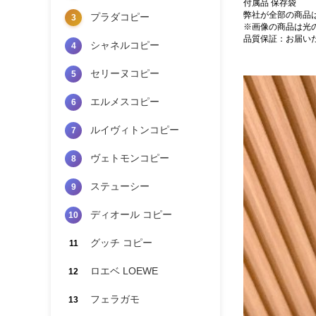
付属品 保存袋
弊社が全部の商品
プラダコピー
3
※画像の商品は光
品質保証：お届い
シャネルコピー
4
セリーヌコピー
5
エルメスコピー
6
ルイヴィトンコピー
7
ヴェトモンコピー
8
ステューシー
9
ディオール コピー
10
グッチ コピー
11
ロエベ LOEWE
12
フェラガモ
13