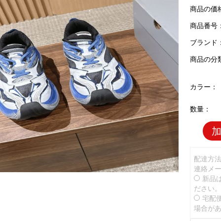
商品の価
商品番号：B
ブランド
商品の分
カラー：
数量：
配達方
連絡メ
新品
ださい
宅配
場合が