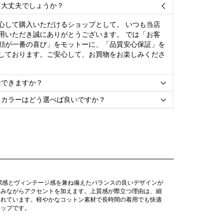
て大丈夫でしょうか？

心して購入いただけるショップとして。 いつも当店
用いただき誠にありがとうございます。 では「お客
顔が一番の喜び」をモットーに、「品質安心保証」を
しております。ご安心して、お買物をお楽しみくださ
金できますか？

とカラーはどう選べば良いですか？

潔感とヴィンテージ感を兼ね備えたバランスの良いデザインが
込みながらアクセントを加えます。上質感が際立つ理由は、細
されています。軽やかなコットン素材で長時間の着用でも快適
ャップです。