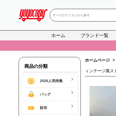
ホーム
ブランド一覧
📢
当店は正真
📢
2
>
ホームページ
📢
新作入荷！ル
商品の分類
ィンテージ風ス
📢
当店は正真
2026人気特集
📢
2
📢
新作入荷！ル
バッグ
財布