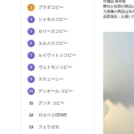
付属品 保存袋
弊社が全部の商品
プラダコピー
3
※画像の商品は光
品質保証：お届い
シャネルコピー
4
セリーヌコピー
5
エルメスコピー
6
ルイヴィトンコピー
7
ヴェトモンコピー
8
ステューシー
9
ディオール コピー
10
グッチ コピー
11
ロエベ LOEWE
12
フェラガモ
13