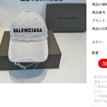
商品の価
商品番号：B
ブランド
商品の分
カラー：
数量：
配達方
連絡メ
新品
ださい
宅配
場合が