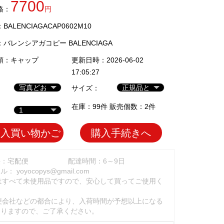
7700
格：
円
ALENCIAGACAP0602M10
：
バレンシアガコピー BALENCIAGA
類：
キャップ
更新日時：2026-06-02
17:05:27
サイズ：
在庫：99件 販売個数：2件
加入買い物かご
購入手続きへ
法：宅配便
配達時間：6～9日
ール：
yoyocopys@gmail.com
はすべて未使用品ですので、安心して買ってご使用く
。
便会社などの都合により、入荷時間が予想以上になる
ありますので、ご了承ください。