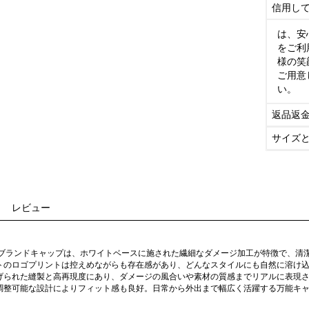
信用し
は、安
をご利
様の笑
ご用意
い。
返品返
サイズ
レビュー
イブランドキャップは、ホワイトベースに施された繊細なダメージ加工が特徴で、清
トのロゴプリントは控えめながらも存在感があり、どんなスタイルにも自然に溶け
げられた縫製と高再現度にあり、ダメージの風合いや素材の質感までリアルに表現
調整可能な設計によりフィット感も良好。日常から外出まで幅広く活躍する万能キ