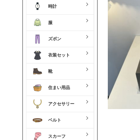
時計
服
ズボン
衣装セット
靴
住まい用品
アクセサリー
ベルト
スカーフ