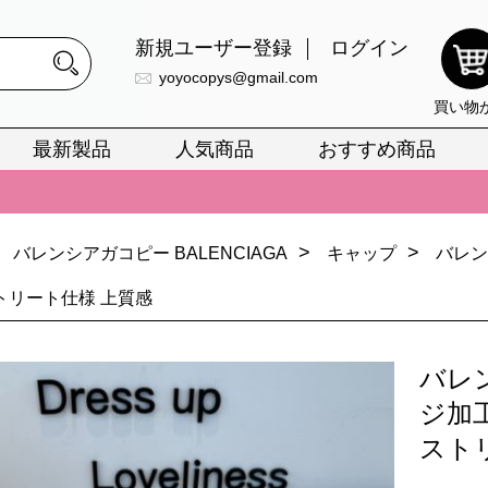
新規ユーザー登録
ログイン
yoyocopys@gmail.com
買い物
最新製品
人気商品
おすすめ商品
正銘のn級スーパーコピーのみ取扱い。最高品質の再現度を安心してお選
026春の新作続々更新中！期間中のご注文でお得な割引をご利用いただ
>
>
バレンシアガコピー BALENCIAGA
キャップ
バレン
イ・ヴィトンスーパーコピー バッグ最新モデルが登場。上質な仕上が
トリート仕様 上質感
正銘のn級スーパーコピーのみ取扱い。最高品質の再現度を安心してお選
026春の新作続々更新中！期間中のご注文でお得な割引をご利用いただ
バレ
イ・ヴィトンスーパーコピー バッグ最新モデルが登場。上質な仕上が
ジ加
スト