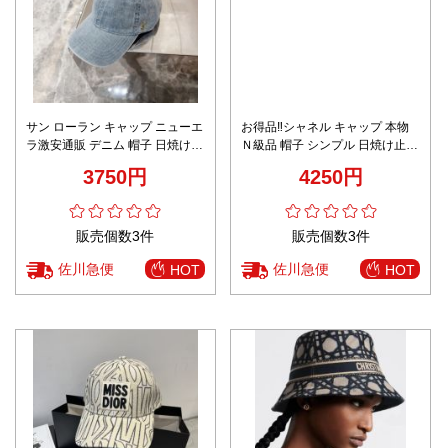
サン ローラン キャップ ニューエ
お得品‼シャネル キャップ 本物
ラ激安通販 デニム 帽子 日焼け止
Ｎ級品 帽子 シンプル 日焼け止め
め 男女兼用 ブルー
幅57cm ロゴ刺繍 ブラック
3750円
4250円
販売個数3件
販売個数3件
佐川急便
佐川急便
HOT
HOT