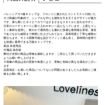
バレンシアガ n級キャップは、フロントに施されたコントラストの効いた
ロゴ刺繍が印象的で、シンプルな中にも個性を引き立てるデザインが魅力
です。落ち着いたネイビーカラーはさまざまなスタイルに合わせやすく、
日常のコーディネートに取り入れやすい一品となっています。上質なコッ
トン素材を使用し、軽やかで通気性にも優れた快適な着用感を実現。激安
でありながら細部まで精密に仕上げられており、高再現度と丁寧な縫製が
際立ちます。サイズ調整可能な設計でフィット感も良く、長時間の使用で
も快適に着用できる万能キャップです。
新品 未使用品
付属品 保存袋
弊社が全部の商品は実物を撮影しますが、ご安心して買っていただきます
ようお願い申し上げます。
※画像の商品は光の照射や角度により、実物と色味が異なる場合がござい
ます
品質保証：お届いた商品についてなにか問題がありましたらお気軽にご連
絡をお願い致します。