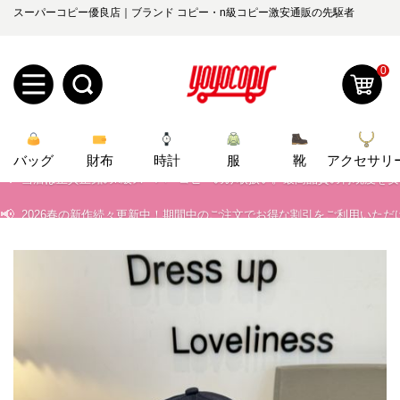
スーパーコピー優良店｜ブランド コピー・n級コピー激安通販の先駆者
0
新
📢
バッグ
規
ロ
財布
時計
服
靴
アクセサリ
当店は正真正銘のn級スーパーコピーのみ取扱い。最高品質の再現度を
📢
2026春の新作続々更新中！期間中のご注文でお得な割引をご利用いただ
ユ
グ
📢
新作入荷！ルイ・ヴィトンスーパーコピー バッグ最新モデルが登場。上
0
ー
イ
📢
当店は正真正銘のn級スーパーコピーのみ取扱い。最高品質の再現度を
ザ
ン
オ
📢
2026春の新作続々更新中！期間中のご注文でお得な割引をご利用いただ
ー
ー
お
📢
新作入荷！ルイ・ヴィトンスーパーコピー バッグ最新モデルが登場。上
yoyocopys@gmail.com
登
ダ
知