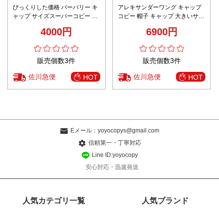
びっくりした価格 バーバリー キ
アレキサンダーワング キャップ
ャップ サイズスーパーコピー デ
コピー 帽子 キャップ 大きいサイ
ニム素材 帽子 シンプル ブラック
ズ 深め 大きめ 綿100％ プリント
4000円
6900円
グレイ
販売個数3件
販売個数3件
佐川急便
佐川急便
HOT
HOT
Eメール：
yoyocopys@gmail.com
信頼第一・丁寧対応
Line ID:yoyocopy
安心対応・迅速発送
人気カテゴリ一覧
人気ブランド