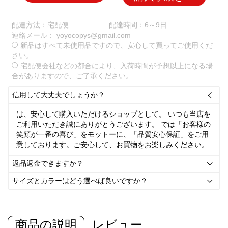
配達方法：宅配便
配達時間：6～9日
連絡メール：
yoyocopys@gmail.com
新品はすべて未使用品ですので、安心して買ってご使用くだ
さい。
宅配便会社などの都合により、入荷時間が予想以上になる場
合がありますので、ご了承ください。
信用して大丈夫でしょうか？

は、安心して購入いただけるショップとして。 いつも当店を
ご利用いただき誠にありがとうございます。 では「お客様の
笑顔が一番の喜び」をモットーに、「品質安心保証」をご用
意しております。ご安心して、お買物をお楽しみください。
返品返金できますか？

サイズとカラーはどう選べば良いですか？

商品の説明
レビュー