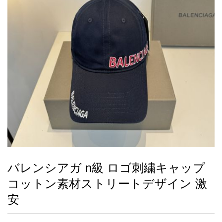
録
ー
ら
アイフォーンケ
管
せ
2026人気特集
アクセサリー
衣装セット
住まい用品
スカーフ
バッグ
ズボン
ベルト
財布
時計
小物
服
靴
ース
理
最
新
製
品
バレンシアガ n級 ロゴ刺繍キャップ
お
コットン素材ストリートデザイン 激
す
す
安
め
商