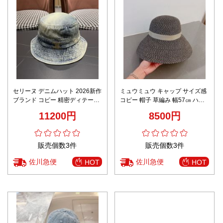
セリーヌ デニムハット 2026新作
ミュウミュウ キャップ サイズ感
ブランド コピー 精密ディテール
コピー 帽子 草編み 幅57㎝ ハワ
高再現度 リアル質感再現 上質感
イ風 日焼け止め 麦わら帽子 ブラ
11200円
8500円
仕上げ 人気モデル 数量限定
ック
販売個数3件
販売個数3件
佐川急便
佐川急便
HOT
HOT