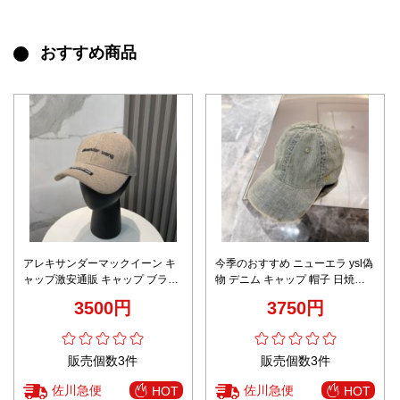
おすすめ商品
アレキサンダーマックイーン キ
今季のおすすめ ニューエラ ysl偽
ャップ激安通販 キャップ ブラン
物 デニム キャップ 帽子 日焼け
ド 深い 大きいサイズ 深め 大き
止め 男女兼用 グレイ
3500円
3750円
め 綿100％ 男女兼用 ベージュ色
販売個数3件
販売個数3件
佐川急便
佐川急便
HOT
HOT