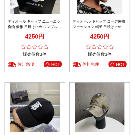
ディオール キャップ ニューエラ
ディオール キャップ コーデ偽物
偽物 優雅 日焼け止め シンプル
ファッション 帽子 日焼け止め 花
帽子 ホワイト
柄 ブラック
4250円
4250円
販売個数3件
販売個数3件
佐川急便
佐川急便
HOT
HOT