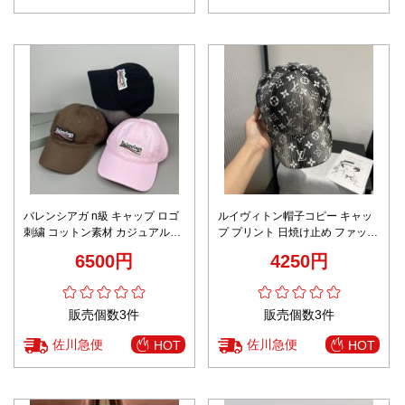
バレンシアガ n級 キャップ ロゴ
ルイヴィトン帽子コピー キャッ
刺繍 コットン素材 カジュアル設
プ プリント 日焼け止め ファッシ
計 高評価
ョン ブラック
6500円
4250円
販売個数3件
販売個数3件
佐川急便
佐川急便
HOT
HOT