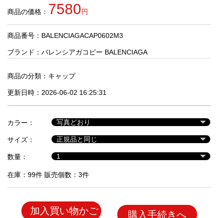
品
7580
商品の価格：
円
商品番号：BALENCIAGACAP0602M3
人
気
ブランド：
バレンシアガコピー BALENCIAGA
商
品
商品の分類：
キャップ
更新日時：2026-06-02 16:25:31
セ
ー
カラー：
ル
商
サイズ：
品
数量：
在庫：99件 販売個数：3件
加入買い物かご
購入手続きへ