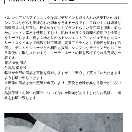
バレンシアガのアイコニックなロゴデザインを取り入れた格安Tシャツは、
シンプルながらも洗練された印象を与える一枚です。フロントには繊細な
刺繍風ロゴを配置し、控えめながらもブランドらしい存在感を演出。柔ら
かなコットン素材を使用しており、肌触りが良く長時間の着用でも快適さ
をキープします。程よくゆとりのあるシルエットで、カジュアルからスト
リートスタイルまで幅広く対応可能。定番アイテムとして季節を問わず活
躍し、デニムやショーツとの相性も抜群。シンプルなデザインだからこそ
日常使いに取り入れやすく、コーディネートの幅を広げてくれる万能な一
着です。
新品 未使用品
付属品 保存袋
弊社が全部の商品は実物を撮影しますが、ご安心して買っていただきます
ようお願い申し上げます。
※画像の商品は光の照射や角度により、実物と色味が異なる場合がござい
ます
品質保証：お届いた商品についてなにか問題がありましたらお気軽にご連
絡をお願い致します。