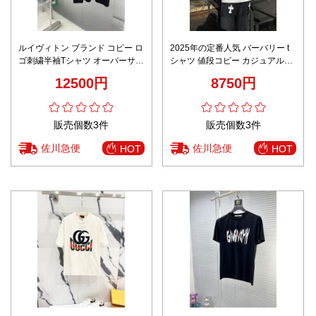
ルイヴィトン ブランド コピー ロ
2025年の定番人気 バーバリー t
ゴ刺繍半袖Tシャツ オーバーサイ
シャツ 値段コピー カジュアル
ズ 実店舗運営
100％綿 ゆったり トップス 短袖
12500円
8750円
プリント ホワイト
販売個数3件
販売個数3件
佐川急便
佐川急便
HOT
HOT