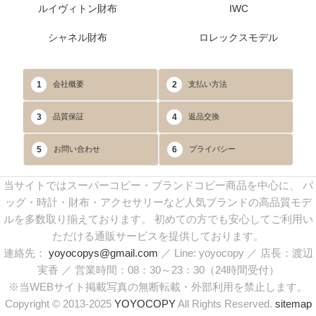
ルイヴィトン財布
IWC
シャネル財布
ロレックスモデル
1
2
会社概要
支払い方法
3
4
品質保証
返品交換
5
6
お問い合わせ
プライバシー
当サイトではスーパーコピー・ブランドコピー商品を中心に、 バ
ッグ・時計・財布・アクセサリーなど人気ブランドの高品質モデ
ルを多数取り揃えております。 初めての方でも安心してご利用い
ただける通販サービスを提供しております。
連絡先：
yoyocopys@gmail.com
／ Line: yoyocopy ／ 店長：渡辺
実香 ／ 営業時間：08：30～23：30（24時間受付）
※当WEBサイト掲載写真の無断転載・外部利用を禁止します。
Copyright © 2013-2025
YOYOCOPY
All Rights Reserved.
sitemap