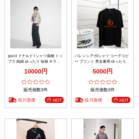
gucci ドナルド t シャツ偽物 トッ
バレンシアガtシャツ コーデコピ
プス 純綿 ゆったり 短袖 キラキ
ー プリント 男女兼用 ゆったり
ラ シンプル グレー
純綿 トップス 短袖 ブラック
10000円
5000円
販売個数3件
販売個数3件
佐川急便
佐川急便
HOT
HOT