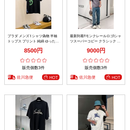
プラダ メンズ t シャツ偽物 半袖
最新到着‼モンクレールロゴtシャ
トップス プリント 純綿 ゆったり
ツスーパーコピー クラシック 純
シンプル ブラック
綿 トップス 短袖 柔らかい グレ
8500円
9000円
イ
販売個数3件
販売個数3件
佐川急便
佐川急便
HOT
HOT