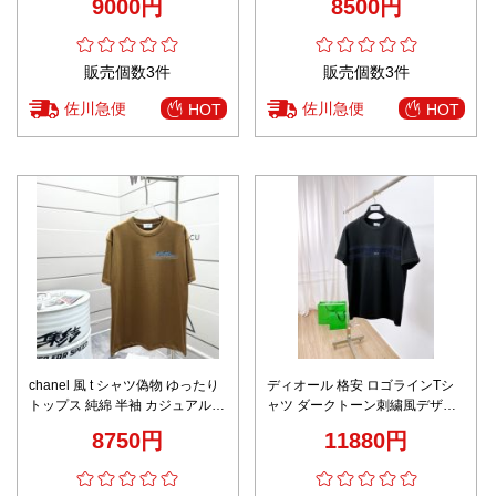
9000円
8500円
ック
選
販売個数3件
販売個数3件
佐川急便
佐川急便
HOT
HOT
chanel 風 t シャツ偽物 ゆったり
ディオール 格安 ロゴラインTシ
トップス 純綿 半袖 カジュアル
ャツ ダークトーン刺繍風デザイ
ブラウン
ン 上質コットン仕様 高評価モデ
8750円
11880円
ル