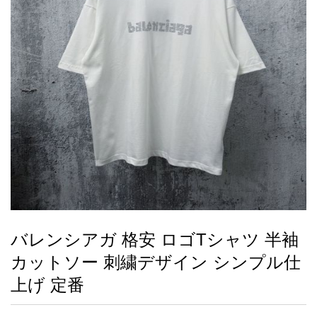
録
ー
ら
アイフォーンケ
管
せ
2026人気特集
アクセサリー
衣装セット
住まい用品
スカーフ
バッグ
ズボン
ベルト
財布
時計
小物
服
靴
ース
理
最
新
製
品
バレンシアガ 格安 ロゴTシャツ 半袖
お
カットソー 刺繍デザイン シンプル仕
す
す
上げ 定番
め
商