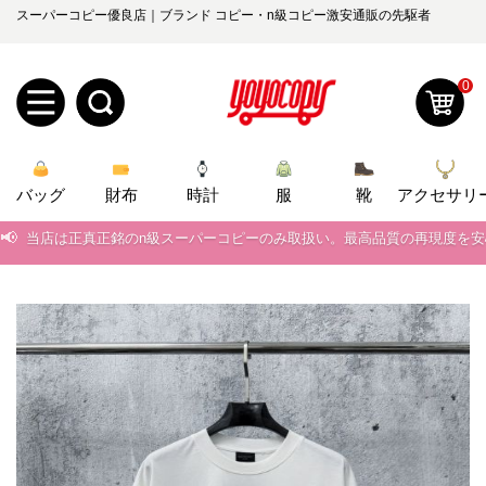
スーパーコピー優良店｜ブランド コピー・n級コピー激安通販の先駆者
0
新
バッグ
規
ロ
財布
時計
服
靴
アクセサリ
📢
当店は正真正銘のn級スーパーコピーのみ取扱い。最高品質の再現度を
ユ
グ
📢
2026春の新作続々更新中！期間中のご注文でお得な割引をご利用いただ
0
ー
イ
📢
新作入荷！ルイ・ヴィトンスーパーコピー バッグ最新モデルが登場。上
ザ
ン
📢
当店は正真正銘のn級スーパーコピーのみ取扱い。最高品質の再現度を
オ
📢
2026春の新作続々更新中！期間中のご注文でお得な割引をご利用いただ
ー
ー
お
yoyocopys@gmail.com
📢
新作入荷！ルイ・ヴィトンスーパーコピー バッグ最新モデルが登場。上
登
ダ
知