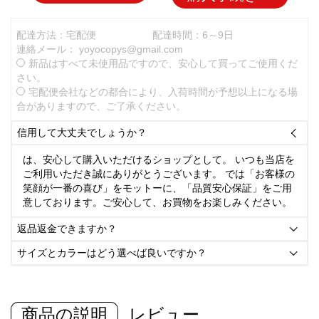
配達方法：宅配便
配達時間：6～9日
連絡メール：
yoyocopys@gmail.com
新品はすべて未使用品ですので、安心して買ってご使用くだ
さい。
宅配便会社などの都合により、入荷時間が予想以上になる場
合がありますので、ご了承ください。
信用して大丈夫でしょうか？

は、安心して購入いただけるショップとして。 いつも当店を
ご利用いただき誠にありがとうございます。 では「お客様の
笑顔が一番の喜び」をモットーに、「品質安心保証」をご用
意しております。ご安心して、お買物をお楽しみください。
返品返金できますか？

サイズとカラーはどう選べば良いですか？

商品の説明
レビュー