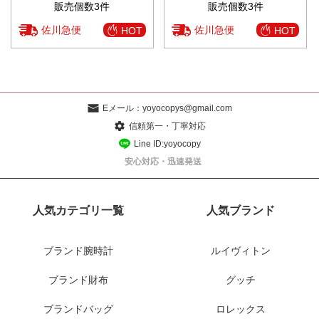
販売個数3件
販売個数3件
佐川急便
佐川急便
HOT
HOT
Eメール：
yoyocopys@gmail.com
信頼第一・丁寧対応
Line ID:yoyocopy
安心対応・迅速発送
人気カテゴリ一覧
人気ブランド
ブランド腕時計
ルイヴィトン
ブランド財布
グッチ
ブランドバッグ
ロレックス