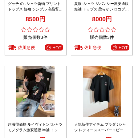
グッチ の t シャツ偽物 プリント
夏服 tシャツ ジバンシー激安通販
トップス 短袖 シンプル 高品質
短袖 トップス 柔らかい ロゴプリ
100％綿 ホワイト
ント ファッション 純綿 ウラック
8500円
8000円
販売個数3件
販売個数3件
佐川急便
佐川急便
HOT
HOT
超激得価格 ルイヴィトン tシャツ
人気新作アイテム プラダ t シャ
モノグラム激安通販 半袖 トップ
ツ レディーススーパーコピー ト
ス 純綿 プリント ゆったり ブラ
ップス シンプル 半袖 純綿 2色可