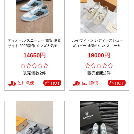
ディオール スニーカー 激安 優良
ルイヴィトン レディースシュー
サイト 2025新作 メンズ人気モデ
ズコピー 通気性いい スニーカー
ル 高再現度 丁寧な縫製 リアル質
男女兼用 ベージュ色
14650円
19000円
感再現
販売個数2件
販売個数2件
佐川急便
佐川急便
HOT
HOT