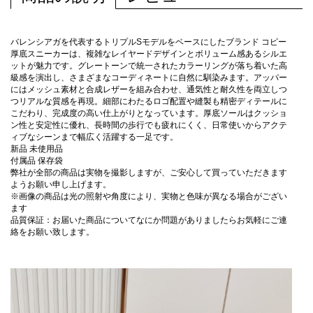
バレンシアガを代表するトリプルSモデルをベースにしたブランド コピー
厚底スニーカーは、複雑なレイヤードデザインとボリューム感あるシルエ
ットが魅力です。グレートーンで統一されたカラーリングが落ち着いた高
級感を演出し、さまざまなコーディネートに自然に馴染みます。アッパー
にはメッシュ素材と合成レザーを組み合わせ、通気性と耐久性を両立しつ
つリアルな質感を再現。細部にわたるロゴ配置や縫製も精密ディテールに
こだわり、完成度の高い仕上がりとなっています。厚底ソールはクッショ
ン性と安定性に優れ、長時間の歩行でも疲れにくく、日常使いからアクテ
ィブなシーンまで幅広く活躍する一足です。
新品 未使用品
付属品 保存袋
弊社が全部の商品は実物を撮影しますが、ご安心して買っていただきます
ようお願い申し上げます。
※画像の商品は光の照射や角度により、実物と色味が異なる場合がござい
ます
品質保証：お届いた商品についてなにか問題がありましたらお気軽にご連
絡をお願い致します。