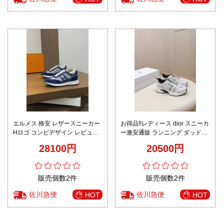
エルメス 格安 レザースニーカー
お得品‼レディース dior スニーカ
Hロゴ コンビデザイン レビュー
ー激安通販 ランニング ダッドス
高リピ率
ニーカー 超軽量 カジュアル 運動
28100円
20500円
歩きやすい ホワイト
販売個数2件
販売個数2件
佐川急便
佐川急便
HOT
HOT