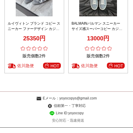
ルイヴィトン ブランド コピー ス
BALMAINバルマン スニーカー
ニーカー ファーデザイン カジュ
サイズ感スーパーコピー カジュ
アルスタイル 軽量設計 上質感
アルシューズ 運動 ランニング 高
25350円
13000円
品質 ブルー
販売個数2件
販売個数2件
佐川急便
佐川急便
HOT
HOT
Eメール：
yoyocopys@gmail.com
信頼第一・丁寧対応
Line ID:yoyocopy
安心対応・迅速発送