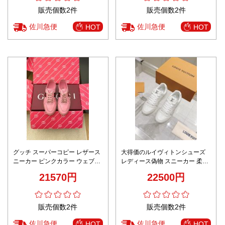
販売個数2件
販売個数2件
佐川急便
佐川急便
HOT
HOT
グッチ スーパーコピー レザース
大得価のルイヴィトンシューズ
ニーカー ピンクカラー ウェブラ
レディース偽物 スニーカー 柔軟
インデザイン 上質感
カジュアル 運動 スポーツ ホワイ
21570円
22500円
ト
販売個数2件
販売個数2件
佐川急便
佐川急便
HOT
HOT