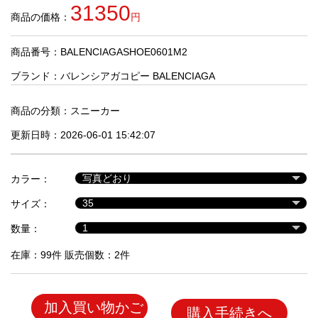
品
31350
商品の価格：
円
商品番号：BALENCIAGASHOE0601M2
人
気
ブランド：
バレンシアガコピー BALENCIAGA
商
品
商品の分類：
スニーカー
更新日時：2026-06-01 15:42:07
セ
ー
カラー：
ル
商
サイズ：
品
数量：
在庫：99件 販売個数：2件
加入買い物かご
購入手続きへ