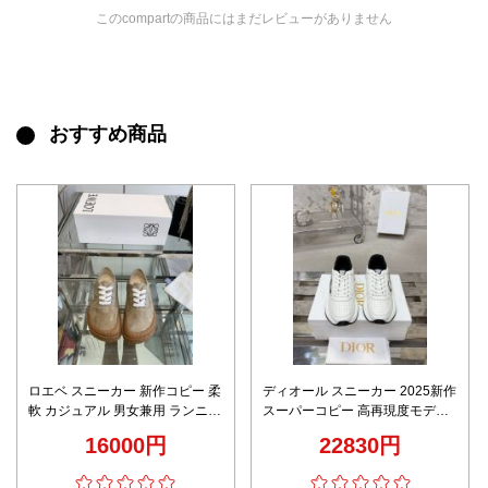
このcompartの商品にはまだレビューがありません
おすすめ商品
ロエベ スニーカー 新作コピー 柔
ディオール スニーカー 2025新作
軟 カジュアル 男女兼用 ランニン
スーパーコピー 高再現度モデル
グ 運動シューズ ブラウン
上質レザー仕様 精密ディテール
16000円
22830円
高級感仕上げ 即納対応