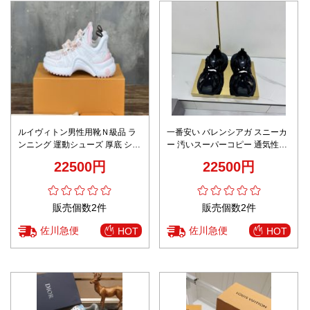
ルイヴィトン男性用靴Ｎ級品 ラ
一番安い バレンシアガ スニーカ
ンニング 運動シューズ 厚底 シン
ー 汚いスーパーコピー 通気性い
プル 柔らかい ピンク
い シューズ 運動 ランニング ブ
22500円
22500円
ラック
販売個数2件
販売個数2件
佐川急便
佐川急便
HOT
HOT