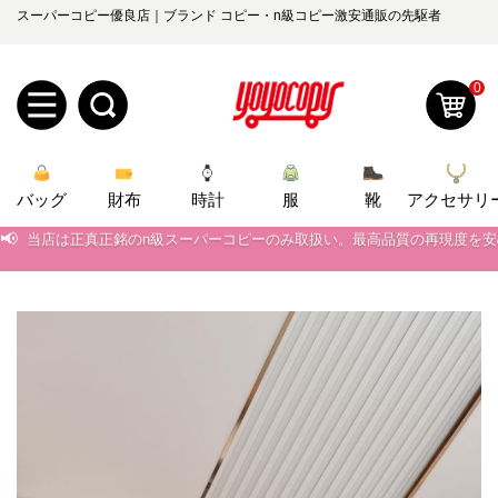
スーパーコピー優良店｜ブランド コピー・n級コピー激安通販の先駆者
0
新
バッグ
規
ロ
財布
時計
服
靴
アクセサリ
📢
当店は正真正銘のn級スーパーコピーのみ取扱い。最高品質の再現度を
ユ
グ
📢
2026春の新作続々更新中！期間中のご注文でお得な割引をご利用いただ
0
ー
イ
📢
新作入荷！ルイ・ヴィトンスーパーコピー バッグ最新モデルが登場。上
📢
当店は正真正銘のn級スーパーコピーのみ取扱い。最高品質の再現度を
ザ
ン
オ
📢
2026春の新作続々更新中！期間中のご注文でお得な割引をご利用いただ
ー
ー
お
📢
新作入荷！ルイ・ヴィトンスーパーコピー バッグ最新モデルが登場。上
yoyocopys@gmail.com
登
ダ
知