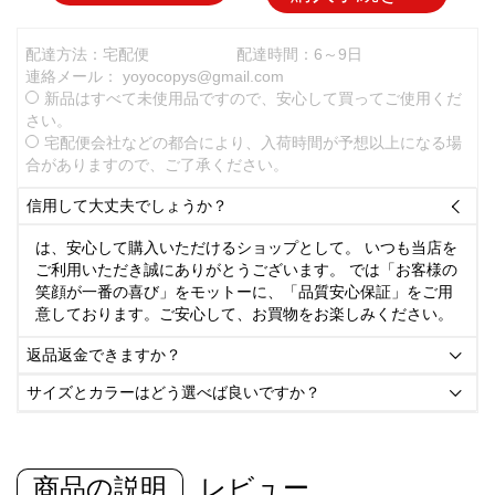
配達方法：宅配便
配達時間：6～9日
連絡メール：
yoyocopys@gmail.com
新品はすべて未使用品ですので、安心して買ってご使用くだ
さい。
宅配便会社などの都合により、入荷時間が予想以上になる場
合がありますので、ご了承ください。
信用して大丈夫でしょうか？

は、安心して購入いただけるショップとして。 いつも当店を
ご利用いただき誠にありがとうございます。 では「お客様の
笑顔が一番の喜び」をモットーに、「品質安心保証」をご用
意しております。ご安心して、お買物をお楽しみください。
返品返金できますか？

サイズとカラーはどう選べば良いですか？

商品の説明
レビュー