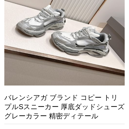
録
ー
ら
アイフォーンケ
管
せ
2026人気特集
アクセサリー
衣装セット
住まい用品
スカーフ
バッグ
ズボン
ベルト
財布
時計
小物
服
靴
ース
理
最
新
製
品
バレンシアガ ブランド コピー トリ
お
プルSスニーカー 厚底ダッドシューズ
す
す
グレーカラー 精密ディテール
め
商