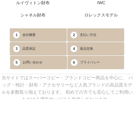
ルイヴィトン財布
IWC
シャネル財布
ロレックスモデル
1
2
会社概要
支払い方法
3
4
品質保証
返品交換
5
6
お問い合わせ
プライバシー
当サイトではスーパーコピー・ブランドコピー商品を中心に、 バ
ッグ・時計・財布・アクセサリーなど人気ブランドの高品質モデ
ルを多数取り揃えております。 初めての方でも安心してご利用い
ただける通販サービスを提供しております。
連絡先：
yoyocopys@gmail.com
／ Line: yoyocopy ／ 店長：渡辺
実香 ／ 営業時間：08：30～23：30（24時間受付）
※当WEBサイト掲載写真の無断転載・外部利用を禁止します。
Copyright © 2013-2025
YOYOCOPY
All Rights Reserved.
sitemap