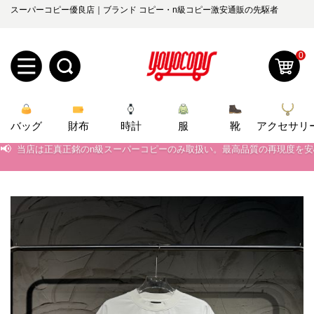
スーパーコピー優良店｜ブランド コピー・n級コピー激安通販の先駆者
0
新
バッグ
規
ロ
財布
時計
服
靴
アクセサリ
📢
当店は正真正銘のn級スーパーコピーのみ取扱い。最高品質の再現度を
📢
2026春の新作続々更新中！期間中のご注文でお得な割引をご利用いただ
ユ
グ
📢
新作入荷！ルイ・ヴィトンスーパーコピー バッグ最新モデルが登場。上
0
ー
イ
📢
当店は正真正銘のn級スーパーコピーのみ取扱い。最高品質の再現度を
ザ
ン
オ
📢
2026春の新作続々更新中！期間中のご注文でお得な割引をご利用いただ
ー
ー
お
📢
新作入荷！ルイ・ヴィトンスーパーコピー バッグ最新モデルが登場。上
yoyocopys@gmail.com
登
ダ
知