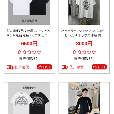
BALMAIN 男女兼用 tシャツ バル
バーバリー t シャツ メンズコピ
マンＮ級品 短袖トップス カラフ
ー ゆったり トップス 半袖 純綿
ルのプリント 100％綿 多色可選
プリント ホワイト
6500円
8000円
販売個数3件
販売個数3件
佐川急便
佐川急便
HOT
HOT