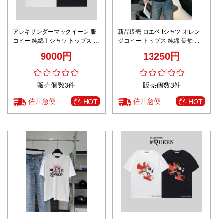
アレキサンダーマックイーン 服
新品販売 ロエベ tシャツ オレン
コピー 純綿Ｔシャツ トップス 短
ジコピー トップス 純綿 長袖 ロ
袖 プリント コットン G1103 2色
ゴプリント ハンサム ブラック
9000円
13250円
可選
販売個数3件
販売個数3件
佐川急便
佐川急便
HOT
HOT