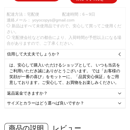
配達方法：宅配便
配達時間：6～9日
連絡メール：
yoyocopys@gmail.com
新品はすべて未使用品ですので、安心して買ってご使用くだ
さい。
宅配便会社などの都合により、入荷時間が予想以上になる場
合がありますので、ご了承ください。
信用して大丈夫でしょうか？

は、安心して購入いただけるショップとして。 いつも当店を
ご利用いただき誠にありがとうございます。 では「お客様の
笑顔が一番の喜び」をモットーに、「品質安心保証」をご用
意しております。ご安心して、お買物をお楽しみください。
返品返金できますか？

サイズとカラーはどう選べば良いですか？

商品の説明
レビュー