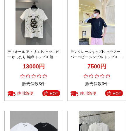
ディオール アトリエ tシャツコピ
モンクレールキッズtシャツスー
ー ゆったり 純綿 トップス 短袖
パーコピー シンプル トップス 純
柔らかい ホワイト
綿 プリント 半袖 ブラック
13000円
7500円
販売個数3件
販売個数3件
佐川急便
佐川急便
HOT
HOT