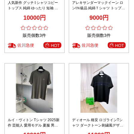
人気新作 グッチ t シャツコピー
アレキサンダーマックイーン ロ
トップス 純綿 ゆったり 短袖 プ
ンtＮ級品 純綿Ｔシャツ トップス
リント 男女兼用 ホワイト
短袖 プリント G1089 2色可選
10000円
9000円
販売個数3件
販売個数3件
佐川急便
佐川急便
HOT
HOT
ルイ・ヴィトン Tシャツ 2025新
ディオール 格安 ロゴラインTシ
作 芸能人 愛用モデル 夏服 男女
ャツ ダークトーン刺繍風デザイ
兼用 シンプルデザイン 高評価 快
ン 上質コットン仕様 高評価モデ