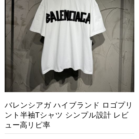
録
ー
ら
アイフォーンケ
管
せ
2026人気特集
アクセサリー
衣装セット
住まい用品
スカーフ
バッグ
ズボン
ベルト
財布
時計
小物
服
靴
ース
理
最
新
製
品
バレンシアガ ハイブランド ロゴプリ
お
ント半袖Tシャツ シンプル設計 レビ
す
す
ュー高リピ率
め
商