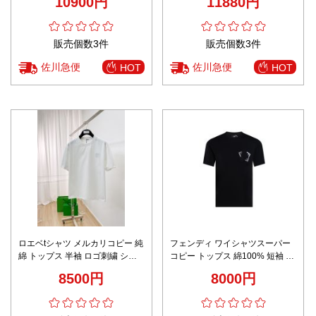
10900円
11880円
適な着心地
ル
販売個数3件
販売個数3件
佐川急便
佐川急便
HOT
HOT
ロエベtシャツ メルカリコピー 純
フェンディ ワイシャツスーパー
綿 トップス 半袖 ロゴ刺繍 シン
コピー トップス 綿100% 短袖 T
プル ホワイト
シャツ 男女兼用 シンプル ファッ
8500円
8000円
ション ブラック