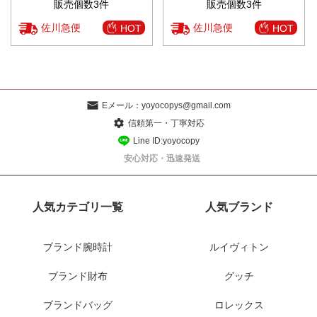
販売個数3件
販売個数3件
佐川急便
佐川急便
HOT
HOT
Eメール：
yoyocopys@gmail.com
信頼第一・丁寧対応
Line ID:yoyocopy
安心対応・迅速発送
人気カテゴリ一覧
人気ブランド
ブランド腕時計
ルイヴィトン
ブランド財布
グッチ
ブランドバッグ
ロレックス