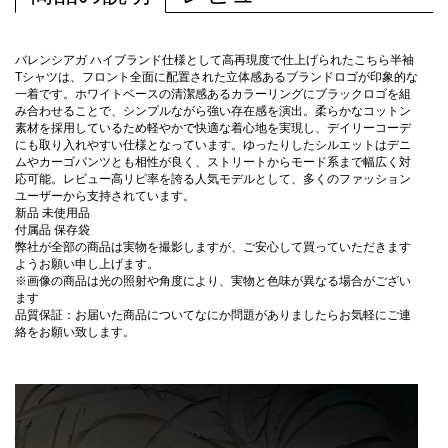
バレンシアガ ハイブランド仕様として高再現度で仕上げられたこちら半袖
Tシャツは、フロント全面に配置された立体感あるブランドロゴが印象的な
一着です。ホワイトベースの清潔感あるカラーリングにブラックロゴを組
み合わせることで、シンプルながら強い存在感を演出。柔らかなコットン
素材を採用しているため軽やかで快適な着心地を実現し、デイリーコーデ
にも取り入れやすい仕様となっています。ゆったりしたシルエットはデニ
ムやカーゴパンツとも相性が良く、ストリートからモード系まで幅広く対
応可能。レビュー高リピ率を誇る人気モデルとして、多くのファッション
ユーザーから支持されています。
新品 未使用品
付属品 保存袋
弊社が全部の商品は実物を撮影しますが、ご安心して買っていただきます
ようお願い申し上げます。
※画像の商品は光の照射や角度により、実物と色味が異なる場合がござい
ます
品質保証：お届いた商品についてなにか問題がありましたらお気軽にご連
絡をお願い致します。