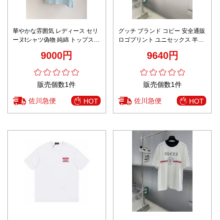
華やかな雰囲気 レディース セリ
グッチ ブランド コピー 安全通販
ーヌtシャツ偽物 純綿 トップス
ロゴプリント ユニセックス 半袖
半袖 ロゴプリント シンプル 夏日
Tシャツ
9000円
9640円
服 品質保証 ブルー
販売個数1件
販売個数1件
佐川急便
佐川急便
HOT
HOT