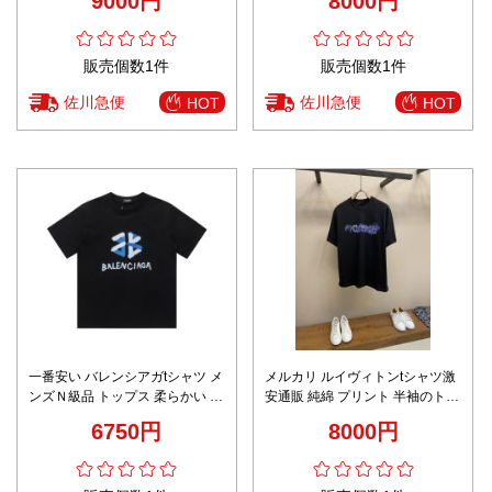
9000円
8000円
イト
販売個数1件
販売個数1件
佐川急便
佐川急便
HOT
HOT
一番安い バレンシアガtシャツ メ
メルカリ ルイヴィトンtシャツ激
ンズＮ級品 トップス 柔らかい 純
安通販 純綿 プリント 半袖のトッ
綿 ロゴプリント 半袖 シンプル
プス 中国の龍 シンプル ブラック
6750円
8000円
ブラック