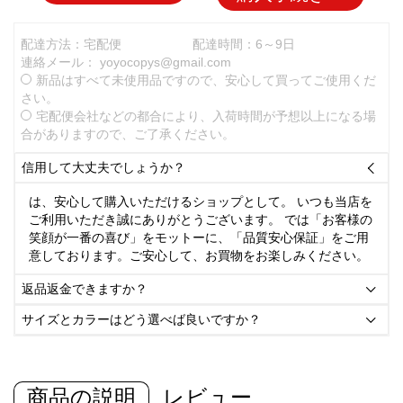
配達方法：宅配便
配達時間：6～9日
連絡メール：
yoyocopys@gmail.com
新品はすべて未使用品ですので、安心して買ってご使用くだ
さい。
宅配便会社などの都合により、入荷時間が予想以上になる場
合がありますので、ご了承ください。
信用して大丈夫でしょうか？

は、安心して購入いただけるショップとして。 いつも当店を
ご利用いただき誠にありがとうございます。 では「お客様の
笑顔が一番の喜び」をモットーに、「品質安心保証」をご用
意しております。ご安心して、お買物をお楽しみください。
返品返金できますか？

サイズとカラーはどう選べば良いですか？

商品の説明
レビュー