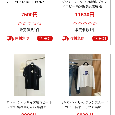
VETEMENTSTSHIRT67M5
グッチ Tシャツ 2025新作 ブラン
ド コピー 高評価 男女兼用 通気
シンプルデザイン 快適な着心地
7500円
11630円
夏服
販売個数1件
販売個数1件
佐川急便
佐川急便
HOT
HOT
ロエベ tシャツサイズ感コピー ト
ジバンシィ tシャツ メンズスーパ
ップス 純綿 柔らかい 半袖 ロゴ
ーコピー 長袖 トップス 純綿 シ
刺繍 ブラック
ンプル ロゴプリント 秋冬服 ホワ