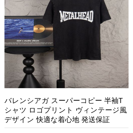
録
ー
ら
アイフォーンケ
管
せ
2026人気特集
アクセサリー
衣装セット
住まい用品
スカーフ
バッグ
ズボン
ベルト
財布
時計
小物
服
靴
ース
理
最
新
製
品
バレンシアガ スーパーコピー 半袖T
お
シャツ ロゴプリント ヴィンテージ風
す
す
デザイン 快適な着心地 発送保証
め
商