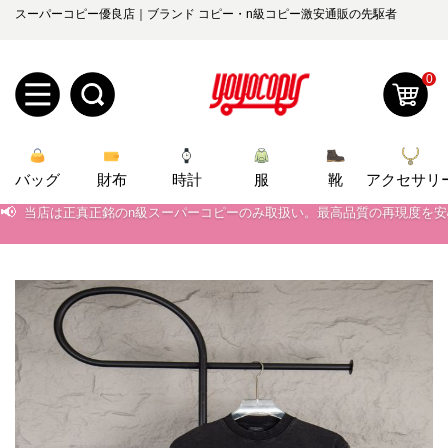
スーパーコピー優良店｜ブランド コピー・n級コピー激安通販の先駆者
0
新
バッグ
規
ロ
財布
時計
服
靴
アクセサリ
📢
当店は正真正銘のn級スーパーコピーのみ取扱い。最高品質の再現度を
ユ
グ
📢
2026春の新作続々更新中！期間中のご注文でお得な割引をご利用いただ
0
📢
新作入荷！ルイ・ヴィトンスーパーコピー バッグ最新モデルが登場。上
ー
イ
📢
当店は正真正銘のn級スーパーコピーのみ取扱い。最高品質の再現度を
ザ
ン
オ
📢
2026春の新作続々更新中！期間中のご注文でお得な割引をご利用いただ
ー
ー
お
📢
新作入荷！ルイ・ヴィトンスーパーコピー バッグ最新モデルが登場。上
yoyocopys@gmail.com
登
ダ
知