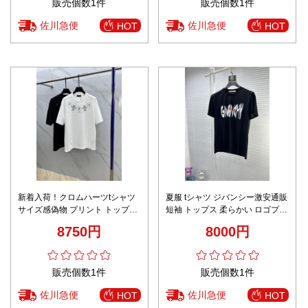
販売個数1件
販売個数1件
佐川急便
佐川急便
HOT
HOT
新着入荷！クロムハーツtシャツ
夏服 tシャツ ジバンシー激安通販
サイズ感偽物 プリント トップス
短袖 トップス 柔らかい ロゴプリ
カジュアル 半袖 純綿 シンプル
ント ファッション 純綿 ウラック
8750円
8000円
ホワイト
販売個数1件
販売個数1件
佐川急便
佐川急便
HOT
HOT