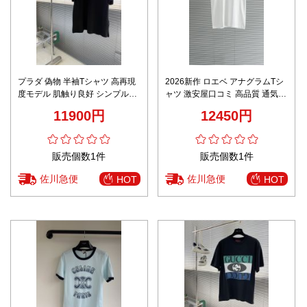
プラダ 偽物 半袖Tシャツ 高再現
2026新作 ロエベ アナグラムTシ
度モデル 肌触り良好 シンプルデ
ャツ 激安屋口コミ 高品質 通気
ザイン 上質感漂う 夏服対応 快適
男女兼用 夏服 快適な着心地 シン
11900円
12450円
な着心地
プルデザイン 精密刺繍 人気モデ
ル
販売個数1件
販売個数1件
佐川急便
佐川急便
HOT
HOT