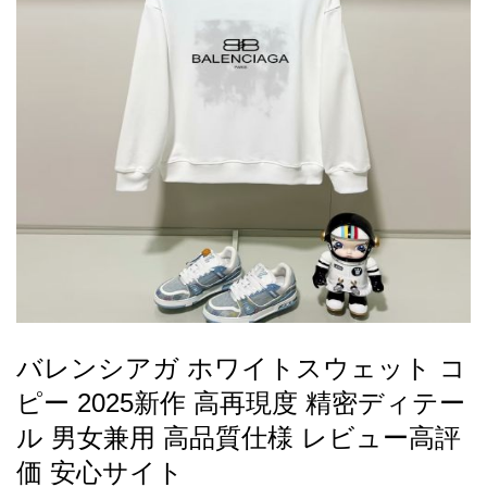
録
ー
ら
アイフォーンケ
管
せ
2026人気特集
アクセサリー
衣装セット
住まい用品
スカーフ
バッグ
ズボン
ベルト
財布
時計
小物
服
靴
ース
理
最
新
製
品
バレンシアガ ホワイトスウェット コ
お
ピー 2025新作 高再現度 精密ディテー
す
す
ル 男女兼用 高品質仕様 レビュー高評
め
価 安心サイト
商