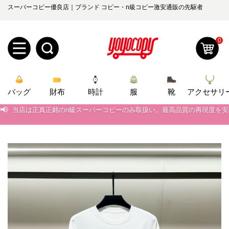
スーパーコピー優良店｜ブランド コピー・n級コピー激安通販の先駆者
0
新
バッグ
規
ロ
財布
時計
服
靴
アクセサリ
📢
当店は正真正銘のn級スーパーコピーのみ取扱い。最高品質の再現度を
ユ
グ
📢
2026春の新作続々更新中！期間中のご注文でお得な割引をご利用いただ
0
ー
イ
📢
新作入荷！ルイ・ヴィトンスーパーコピー バッグ最新モデルが登場。上
📢
当店は正真正銘のn級スーパーコピーのみ取扱い。最高品質の再現度を
ザ
ン
オ
📢
2026春の新作続々更新中！期間中のご注文でお得な割引をご利用いただ
ー
ー
お
yoyocopys@gmail.com
📢
新作入荷！ルイ・ヴィトンスーパーコピー バッグ最新モデルが登場。上
登
ダ
知