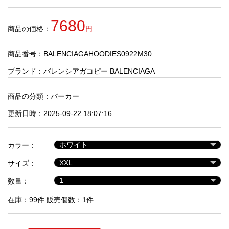
品
7680
商品の価格：
円
人
気
商品番号：BALENCIAGAHOODIES0922M30
商
品
ブランド：
バレンシアガコピー BALENCIAGA
商品の分類：
パーカー
セ
更新日時：2025-09-22 18:07:16
ー
ル
商
カラー：
品
サイズ：
数量：
在庫：99件 販売個数：1件