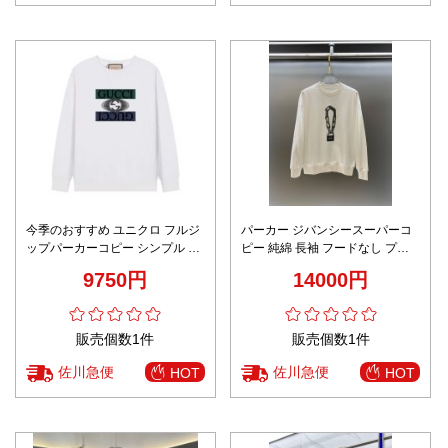
今季のおすすめ ユニクロ フルジ
パーカー ジバンシースーパーコ
ップパーカーコピー シンプル 純
ピー 純綿 長袖 フードなし プリ
綿 トップス 柔軟 ホワイト
ント 柔らかい 2色可選
9750円
14000円
販売個数1件
販売個数1件
佐川急便
佐川急便
HOT
HOT