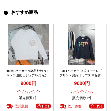
おすすめ商品
loewe パーカーＮ級品 純綿 ラン
gucci パーカー 公式コピー ロゴ
キング 運動 カジュアル 柔らかい
プリント 純綿 トップス 高品質
ロゴ刺繍 ホワイト
ゆったり 男女兼用 ブラック
9000円
9000円
販売個数1件
販売個数1件
佐川急便
佐川急便
HOT
HOT