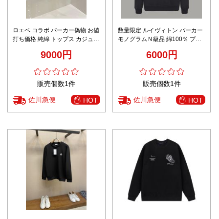
ロエベ コラボ パーカー偽物 お値
数量限定 ルイヴィトン パーカー
打ち価格 純綿 トップス カジュア
モノグラムＮ級品 綿100％ プリ
ル 柔軟 長袖 フードなし ブラッ
ント トップス 上質 ブラック
9000円
6000円
ク
販売個数1件
販売個数1件
佐川急便
佐川急便
HOT
HOT