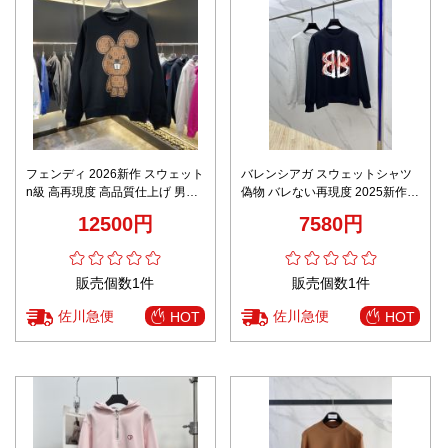
フェンディ 2026新作 スウェット
バレンシアガ スウェットシャツ
n級 高再現度 高品質仕上げ 男女
偽物 バレない再現度 2025新作
兼用 快適な着心地 肌触り良好 高
男女兼用 高品質仕様 精密ディテ
12500円
7580円
評価口コミ多数 安心サイト
ール レビュー高リピ率 安心サイ
ト
販売個数1件
販売個数1件
佐川急便
佐川急便
HOT
HOT