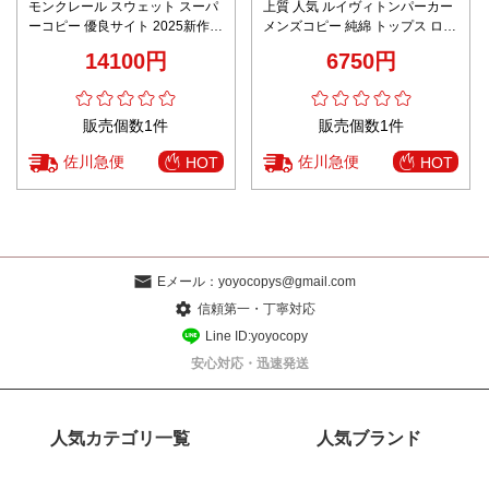
モンクレール スウェット スーパ
上質 人気 ルイヴィトンパーカー
ーコピー 優良サイト 2025新作
メンズコピー 純綿 トップス ロゴ
高級感仕上げ 上質素材 男女兼用
プリント 男女兼用 ブラック
14100円
6750円
人気定番モデル
販売個数1件
販売個数1件
佐川急便
佐川急便
HOT
HOT
Eメール：
yoyocopys@gmail.com
信頼第一・丁寧対応
Line ID:yoyocopy
安心対応・迅速発送
人気カテゴリ一覧
人気ブランド