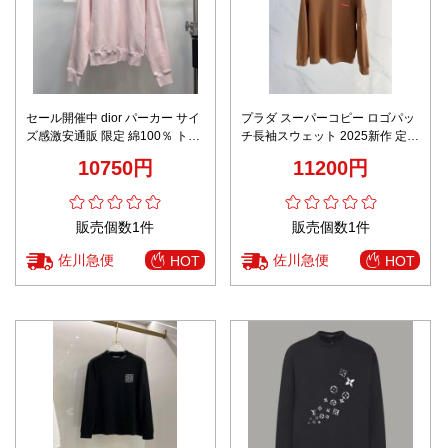
セール開催中 dior パーカー サイ
プラダ スーパーコピー ロゴパッ
ズ感激安通販 限定 綿100％ トッ
チ長袖スウェット 2025新作 定番
プス 少女感 フード付き ピンク
モデル 高再現度 高品質仕上げ 快
10750円
11200円
適な着心地 通気性良好 男女兼用
販売個数1件
販売個数1件
佐川急便
佐川急便
HOT
HOT