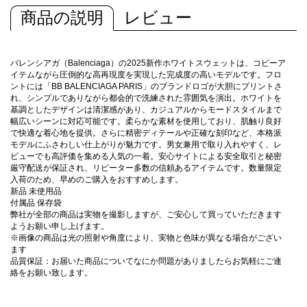
商品の説明
レビュー
バレンシアガ（Balenciaga）の2025新作ホワイトスウェットは、コピーア
イテムながら圧倒的な高再現度を実現した完成度の高いモデルです。フロ
ントには「BB BALENCIAGA PARIS」のブランドロゴが大胆にプリントさ
れ、シンプルでありながら都会的で洗練された雰囲気を演出。ホワイトを
基調としたデザインは清潔感があり、カジュアルからモードスタイルまで
幅広いシーンに対応可能です。柔らかな素材を使用しており、肌触り良好
で快適な着心地を提供。さらに精密ディテールや正確な刻印など、本格派
モデルにふさわしい仕上がりが魅力です。男女兼用で取り入れやすく、レ
ビューでも高評価を集める人気の一着。安心サイトによる安全取引と秘密
厳守配送が保証され、リピーター多数の信頼あるアイテムです。数量限定
入荷のため、早めのご購入をおすすめします。
新品 未使用品
付属品 保存袋
弊社が全部の商品は実物を撮影しますが、ご安心して買っていただきます
ようお願い申し上げます。
※画像の商品は光の照射や角度により、実物と色味が異なる場合がござい
ます
品質保証：お届いた商品についてなにか問題がありましたらお気軽にご連
絡をお願い致します。