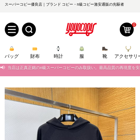
スーパーコピー優良店｜ブランド コピー・n級コピー激安通販の先駆者
0
新
バッグ
規
ロ
財布
時計
服
靴
アクセサリ
📢
当店は正真正銘のn級スーパーコピーのみ取扱い。最高品質の再現度を
ユ
グ
📢
2026春の新作続々更新中！期間中のご注文でお得な割引をご利用いただ
0
ー
イ
📢
新作入荷！ルイ・ヴィトンスーパーコピー バッグ最新モデルが登場。上
📢
当店は正真正銘のn級スーパーコピーのみ取扱い。最高品質の再現度を
ザ
ン
オ
📢
2026春の新作続々更新中！期間中のご注文でお得な割引をご利用いただ
ー
ー
お
📢
新作入荷！ルイ・ヴィトンスーパーコピー バッグ最新モデルが登場。上
yoyocopys@gmail.com
登
ダ
知