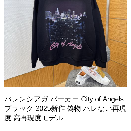
録
ー
ら
アイフォーンケ
管
せ
2026人気特集
アクセサリー
衣装セット
住まい用品
スカーフ
バッグ
ズボン
ベルト
財布
時計
小物
服
靴
ース
理
最
新
製
品
バレンシアガ パーカー City of Angels
お
ブラック 2025新作 偽物 バレない再現
す
す
度 高再現度モデル
め
商