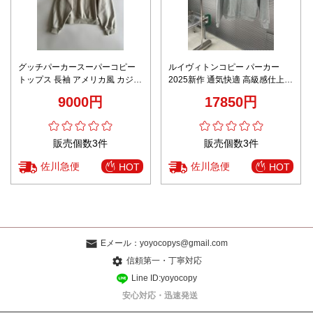
グッチパーカースーパーコピー
ルイヴィトンコピー パーカー
トップス 長袖 アメリカ風 カジュ
2025新作 通気快適 高級感仕上げ
アル プリント ゆったり 人気定番
高再現度 丁寧な縫製 上質感漂う
9000円
17850円
ホワイト
安心サイト限定
販売個数3件
販売個数3件
佐川急便
佐川急便
HOT
HOT
Eメール：
yoyocopys@gmail.com
信頼第一・丁寧対応
Line ID:yoyocopy
安心対応・迅速発送