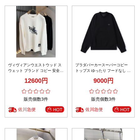
ヴィヴィアンウエストウッド ス
プラダパーカースーパーコピー
ウェット ブランド コピー 安全通
トップス ゆったり フードなし や
販 2025新作 高級感仕上げ 男女
Wらかい 純綿 男女兼用 ブラック
12600円
9000円
兼用 快適な着心地 高再現度
販売個数3件
販売個数3件
佐川急便
佐川急便
HOT
HOT