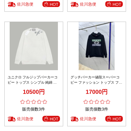
佐川急便
佐川急便
HOT
HOT
ユニクロ フルジップパーカーコ
グッチパーカー値段スーパーコ
ピー トップス シンプル 純綿 プ
ピー ファッション トップス フー
リント 男女兼用 ゆったり ホワイ
ド付き 純綿 プリント 日常 ブラ
10500円
17000円
ト
ック
販売個数3件
販売個数3件
佐川急便
佐川急便
HOT
HOT