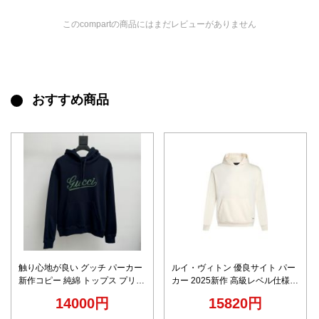
このcompartの商品にはまだレビューがありません
おすすめ商品
触り心地が良い グッチ パーカー
ルイ・ヴィトン 優良サイト パー
新作コピー 純綿 トップス プリン
カー 2025新作 高級レベル仕様
ト 柔らかくて暖かい 柔軟 ブラッ
快適な着心地 上質感と丁寧な縫
14000円
15820円
ク
製 男女兼用