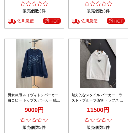
販売個数3件
販売個数3件
佐川急便
佐川急便
HOT
HOT
男女兼用 ルイヴィトンパーカー
魅力的なスタイル パーカー・ラ
白コピー トップス パーカー 純綿
スト・プルーフ偽物 トップス カ
シンプル プリント ブルー
ジュアル 純綿 柔軟 ゆったり フ
9000円
11500円
ード付き ホワイト
販売個数3件
販売個数3件