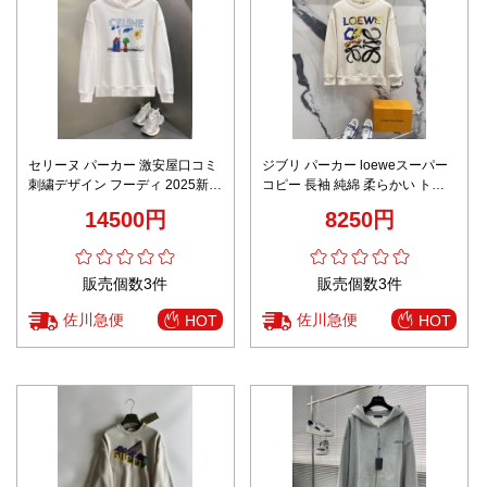
セリーヌ パーカー 激安屋口コミ
ジブリ パーカー loeweスーパー
刺繍デザイン フーディ 2025新作
コピー 長袖 純綿 柔らかい トッ
ブランド 服 コピー 激安 快適な
プス 秋冬服 ゆったり 虹色ロゴ刺
14500円
8250円
着心地 高評価
繍 ホワイト
販売個数3件
販売個数3件
佐川急便
佐川急便
HOT
HOT