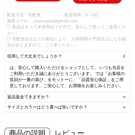
配達方法：宅配便
配達時間：6～9日
連絡メール：
yoyocopys@gmail.com
新品はすべて未使用品ですので、安心して買ってご使用くだ
さい。
宅配便会社などの都合により、入荷時間が予想以上になる場
合がありますので、ご了承ください。
信用して大丈夫でしょうか？

は、安心して購入いただけるショップとして。 いつも当店を
ご利用いただき誠にありがとうございます。 では「お客様の
笑顔が一番の喜び」をモットーに、「品質安心保証」をご用
意しております。ご安心して、お買物をお楽しみください。
返品返金できますか？

サイズとカラーはどう選べば良いですか？

商品の説明
レビュー