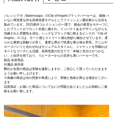
バレンシアガ（Balenciaga）のCity of Angelsブラックパーカーは、偽物 バ
レない再現度を誇る高再現度モデルとしてファッション愛好家から注目を
集めています。2025新作コレクションの一環で、都会の夜景をモチーフに
したプリントがフロント全面に施され、インパクトあるデザインながらも
洗練された雰囲気を演出。シックなブラック地に映えるピンクの「City of
Angels」ロゴは、モード感とストリート感を絶妙に融合させています。柔
らかな素材は肌触りが良く、適度な厚みで快適な着心地を実現。デニムや
カーゴパンツと合わせればカジュアルスタイルに、ジャケットを羽織れば
モードなコーデにも活躍。高再現度の仕立てで「本物と見分けがつかな
い」と好評を得ており、リピーターからの支持も厚いパーカーです。
新品 未使用品
付属品 保存袋
弊社が全部の商品は実物を撮影しますが、ご安心して買っていただきます
ようお願い申し上げます。
※画像の商品は光の照射や角度により、実物と色味が異なる場合がござい
ます
品質保証：お届いた商品についてなにか問題がありましたらお気軽にご連
絡をお願い致します。