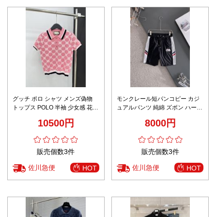
グッチ ポロ シャツ メンズ偽物
モンクレール短パンコピー カジ
トップス POLO 半袖 少女感 花柄
ュアルパンツ 純綿 ズボン ハーフ
ファッション 通勤 高級感たっぷ
パンツ 柔軟 ブラック
10500円
8000円
り ピンク
販売個数3件
販売個数3件
佐川急便
佐川急便
HOT
HOT