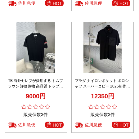
佐川急便
佐川急便
HOT
HOT
TB 海外セレブが愛用する トムブ
プラダ ナイロンポケット ポロシ
ラウン 評価偽物 高品質 トップス
ャツ スーパーコピー 2026新作
綿 半袖 ポロシャツ ブラック
通気 快適な着心地 高評価 安心サ
9000円
12350円
イト 実店舗運営 発送保証 精密デ
ィテール
販売個数3件
販売個数3件
佐川急便
佐川急便
HOT
HOT