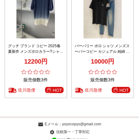
グッチ ブランド コピー 2025春
バーバリー ポロ シャツ メンズス
夏新作 メンズポロカラーTシャツ
ーパーコピー カジュアル 純綿 柔
高級感仕上げ 細部まで忠実な作
らかい 半袖 トップス ポロシャツ
12200円
10000円
り
ブラック
販売個数3件
販売個数3件
佐川急便
佐川急便
HOT
HOT
Eメール：
yoyocopys@gmail.com
信頼第一・丁寧対応