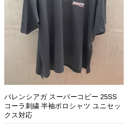
録
ー
ら
アイフォーンケ
管
せ
2026人気特集
アクセサリー
衣装セット
住まい用品
スカーフ
バッグ
ズボン
ベルト
財布
時計
小物
服
靴
ース
理
最
新
製
品
バレンシアガ スーパーコピー 25SS
お
コーラ刺繍 半袖ポロシャツ ユニセッ
す
す
クス対応
め
商