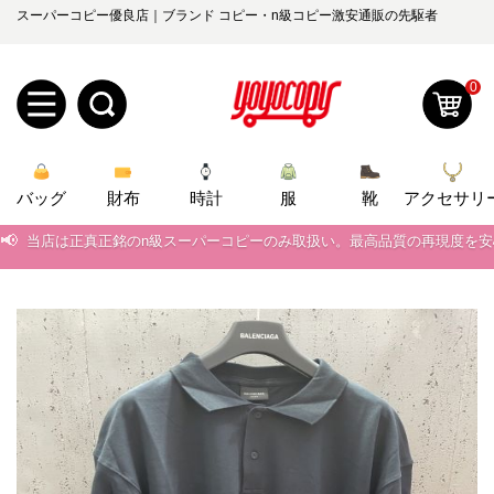
スーパーコピー優良店｜ブランド コピー・n級コピー激安通販の先駆者
0
新
バッグ
規
ロ
財布
時計
服
靴
アクセサリ
📢
当店は正真正銘のn級スーパーコピーのみ取扱い。最高品質の再現度を
ユ
グ
📢
2026春の新作続々更新中！期間中のご注文でお得な割引をご利用いただ
0
ー
イ
📢
新作入荷！ルイ・ヴィトンスーパーコピー バッグ最新モデルが登場。上
📢
当店は正真正銘のn級スーパーコピーのみ取扱い。最高品質の再現度を
ザ
ン
オ
📢
2026春の新作続々更新中！期間中のご注文でお得な割引をご利用いただ
ー
ー
お
yoyocopys@gmail.com
📢
新作入荷！ルイ・ヴィトンスーパーコピー バッグ最新モデルが登場。上
登
ダ
知