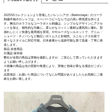
2025SSコレクションより登場したバレンシアガ（Balenciaga）のコーラ
刺繍半袖ポロシャツは、スーパーコピーならではの高い再現度を誇りま
す。胸元のカラフルなコーラボトル刺繍は、シンプルなデザインにアクセ
ントを加え、個性的な印象に。柔らかなコットン素材は通気性に優れ、型
崩れしにくく快適な着用感を実現。ややルーズなシルエットで、デニム・
ショーツ・チノパンなど幅広いボトムスと好相性。ユニセックス仕様で
様々なスタイルに対応可能。日本倉庫から追跡可能な形で迅速・丁寧に発
送します。
新品 未使用品
付属品 保存袋
弊社が全部の商品は実物を撮影しますが、ご安心して買っていただきます
ようお願い申し上げます。
※画像の商品は光の照射や角度により、実物と色味が異なる場合がござい
ます
品質保証：お届いた商品についてなにか問題がありましたらお気軽にご連
絡をお願い致します。