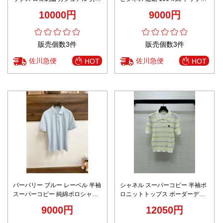
兼用 ホワイト
短袖 ブルー
10000円
9000円
販売個数3件
販売個数3件
佐川急便
佐川急便
HOT
HOT
バーバリー ブルー レーベル 半袖
シャネル スーパーコピー 半袖ポ
スーパーコピー 純綿ポロシャツ
ロニットトップス ボーダーデザ
ゆったり トップス ブルー
イン 上品カジュアル仕上げ ブラ
9000円
12050円
ンド代用