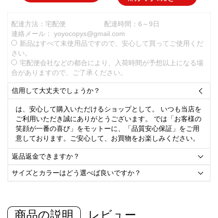
配達方法：宅配便
配達時間：6～9日
連絡メール：
yoyocopys@gmail.com
新品はすべて未使用品ですので、安心して買ってご使用くだ
さい。
宅配便会社などの都合により、入荷時間が予想以上になる場
合がありますので、ご了承ください。
信用して大丈夫でしょうか？

は、安心して購入いただけるショップとして。 いつも当店を
ご利用いただき誠にありがとうございます。 では「お客様の
笑顔が一番の喜び」をモットーに、「品質安心保証」をご用
意しております。ご安心して、お買物をお楽しみください。
返品返金できますか？

サイズとカラーはどう選べば良いですか？

商品の説明
レビュー