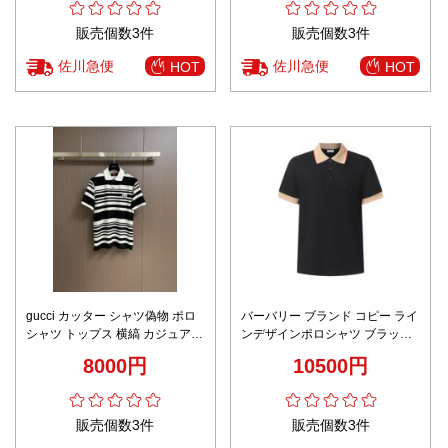
販売個数3件
販売個数3件
佐川急便
佐川急便
HOT
HOT
gucci カッター シャツ偽物 ポロ
バーバリー ブランド コピー ライ
シャツ トップス 横縞 カジュアル
ンデザインポロシャツ ブラック
柔軟 ブラック
配色 男女兼用 肌触り良好
8000円
10500円
販売個数3件
販売個数3件