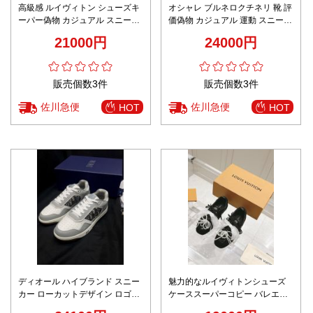
高級感 ルイヴィトン シューズキ
オシャレ ブルネロクチネリ 靴 評
ーパー偽物 カジュアル スニーカ
価偽物 カジュアル 運動 スニーカ
ー 柔軟 ランニング メンズ ホワ
ー 軽量 シンプル イエロー
21000円
24000円
イト
販売個数3件
販売個数3件
佐川急便
佐川急便
HOT
HOT
ディオール ハイブランド スニー
魅力的なルイヴィトンシューズ
カー ローカットデザイン ロゴパ
ケーススーパーコピー バレエシ
ネル切替 高級レベル仕様
ューズ 男女兼用 ブラック