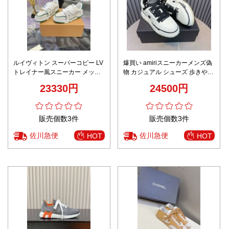
ルイヴィトン スーパーコピー LV
爆買い amiriスニーカーメンズ偽
トレイナー風スニーカー メッシ
物 カジュアル シューズ 歩きやす
ュホワイトグリーン 安心サイト
い 運動 ランニング ホワイト
23330円
24500円
販売個数3件
販売個数3件
佐川急便
佐川急便
HOT
HOT