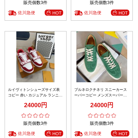
販売個数3件
販売個数3件
佐川急便
佐川急便
HOT
HOT
ルイヴィトンシューズサイズ表
ブルネロクチネリ スニーカース
コピー 赤い カジュアル ランニン
ーパーコピー メンズスーパーコ
グ 運動シューズ 柔軟 人気品 レ
ピー カジュアル 運動 スニーカー
24000円
24000円
ッド
軽量 シンプル グリーン
販売個数3件
販売個数3件
佐川急便
佐川急便
HOT
HOT