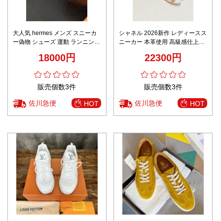
大人気 hermes メンズ スニーカ
シャネル 2026新作 レディースス
ー偽物 シューズ 運動 ランニング
ニーカー 本革使用 高級感仕上げ
軽量 青春 グレイ
精密ディテール 高再現度 安心の
18000円
22300円
日本倉庫 レビュー高リピ率 スー
パーコピー
販売個数3件
販売個数3件
佐川急便
佐川急便
HOT
HOT