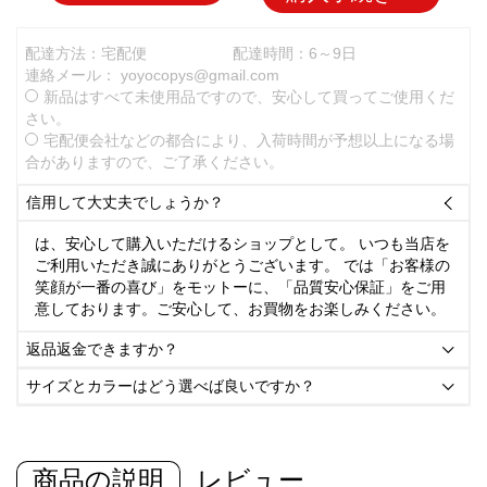
配達方法：宅配便
配達時間：6～9日
連絡メール：
yoyocopys@gmail.com
新品はすべて未使用品ですので、安心して買ってご使用くだ
さい。
宅配便会社などの都合により、入荷時間が予想以上になる場
合がありますので、ご了承ください。
信用して大丈夫でしょうか？

は、安心して購入いただけるショップとして。 いつも当店を
ご利用いただき誠にありがとうございます。 では「お客様の
笑顔が一番の喜び」をモットーに、「品質安心保証」をご用
意しております。ご安心して、お買物をお楽しみください。
返品返金できますか？

サイズとカラーはどう選べば良いですか？

商品の説明
レビュー