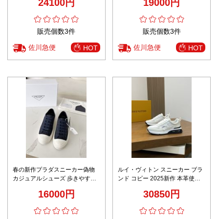
24100円
19000円
販売個数3件
販売個数3件
佐川急便
佐川急便
HOT
HOT
春の新作プラダスニーカー偽物
ルイ・ヴィトン スニーカー ブラ
カジュアルシューズ 歩きやすい
ンド コピー 2025新作 本革使用
ランニング 魅力 軽量 シンプル
精密ディテール 高級感仕上げ 安
16000円
30850円
ブルー
心サイト対応