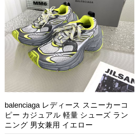
録
ー
ら
アイフォーンケ
管
せ
2026人気特集
アクセサリー
衣装セット
住まい用品
スカーフ
バッグ
ズボン
ベルト
財布
時計
小物
服
靴
ース
理
最
新
製
品
balenciaga レディース スニーカーコ
お
ピー カジュアル 軽量 シューズ ラン
す
す
ニング 男女兼用 イエロー
め
商