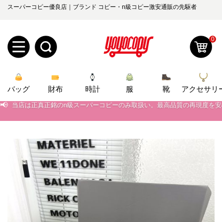
スーパーコピー優良店｜ブランド コピー・n級コピー激安通販の先駆者
0
新
バッグ
規
ロ
財布
時計
服
靴
アクセサリ
📢
当店は正真正銘のn級スーパーコピーのみ取扱い。最高品質の再現度を
📢
2026春の新作続々更新中！期間中のご注文でお得な割引をご利用いただ
ユ
グ
📢
新作入荷！ルイ・ヴィトンスーパーコピー バッグ最新モデルが登場。上
0
ー
イ
📢
当店は正真正銘のn級スーパーコピーのみ取扱い。最高品質の再現度を
ザ
ン
オ
📢
2026春の新作続々更新中！期間中のご注文でお得な割引をご利用いただ
ー
ー
お
📢
新作入荷！ルイ・ヴィトンスーパーコピー バッグ最新モデルが登場。上
yoyocopys@gmail.com
登
ダ
知