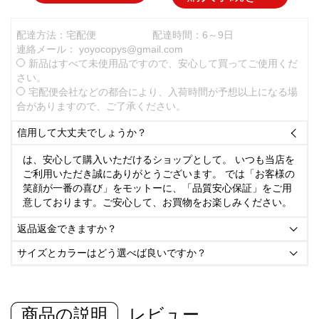
配達方法：宅配便
配達時間：6～9日
連絡メール：
yoyocopys@gmail.com
新品はすべて未使用品ですので、安心して買ってご使用くだ
さい。
宅配便会社などの都合により、入荷時間が予想以上になる場
合がありますので、ご了承ください。
信用して大丈夫でしょうか？

は、安心して購入いただけるショップとして。 いつも当店を
ご利用いただき誠にありがとうございます。 では「お客様の
笑顔が一番の喜び」をモットーに、「品質安心保証」をご用
意しております。ご安心して、お買物をお楽しみください。
返品返金できますか？

サイズとカラーはどう選べば良いですか？

商品の説明
レビュー