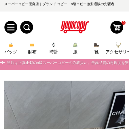
スーパーコピー優良店｜ブランド コピー・n級コピー激安通販の先駆者
0
新
バッグ
規
ロ
財布
時計
服
靴
アクセサリ
📢
当店は正真正銘のn級スーパーコピーのみ取扱い。最高品質の再現度を
ユ
グ
📢
2026春の新作続々更新中！期間中のご注文でお得な割引をご利用いただ
0
ー
イ
📢
新作入荷！ルイ・ヴィトンスーパーコピー バッグ最新モデルが登場。上
📢
当店は正真正銘のn級スーパーコピーのみ取扱い。最高品質の再現度を
ザ
ン
オ
📢
2026春の新作続々更新中！期間中のご注文でお得な割引をご利用いただ
ー
ー
お
📢
新作入荷！ルイ・ヴィトンスーパーコピー バッグ最新モデルが登場。上
yoyocopys@gmail.com
登
ダ
知