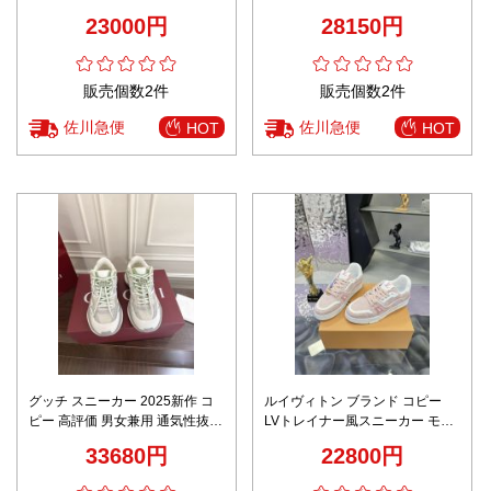
シューズ 運動 ランニング ホワイ
感仕上げ
23000円
28150円
ト
販売個数2件
販売個数2件
佐川急便
佐川急便
HOT
HOT
グッチ スニーカー 2025新作 コ
ルイヴィトン ブランド コピー
ピー 高評価 男女兼用 通気性抜群
LVトレイナー風スニーカー モノ
快適な履き心地 爽やかデザイン
グラムデザイン 丁寧な縫製
33680円
22800円