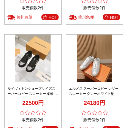
販売個数2件
販売個数2件
佐川急便
佐川急便
HOT
HOT
ルイヴィトンシューズサイズス
エルメス スーパーコピー レザー
ーパーコピー スニーカー 柔軟 カ
スニーカー グレーホワイト配色
ジュアル 運動 スポーツ ブラック
異素材コンビ設計 発送保証
22500円
24180円
販売個数2件
販売個数2件