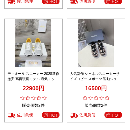
佐川急便
佐川急便
HOT
HOT
ディオール スニーカー 2025新作
人気新作 シャネルスニーカーサ
激安 高再現度モデル 通気メッシ
イズコピー スポーツ 運動シュー
ュ仕様 上質レザー使用 精密ディ
ズ 軽量 柔軟 レディ ブラウン
22900円
16500円
テール 即納対応
販売個数2件
販売個数2件
佐川急便
佐川急便
HOT
HOT