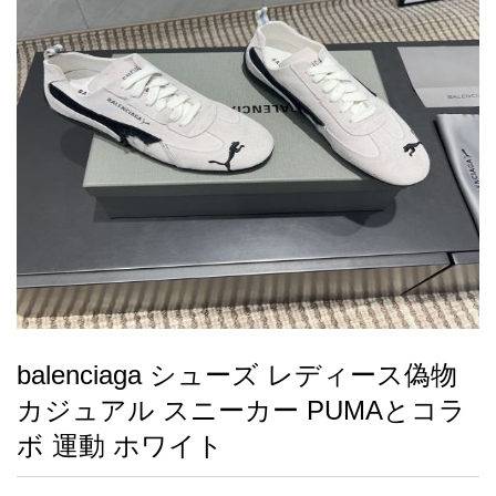
録
ー
ら
アイフォーンケ
管
せ
2026人気特集
アクセサリー
衣装セット
住まい用品
スカーフ
バッグ
ズボン
ベルト
財布
時計
小物
服
靴
ース
理
最
新
製
品
balenciaga シューズ レディース偽物
お
カジュアル スニーカー PUMAとコラ
す
す
ボ 運動 ホワイト
め
商