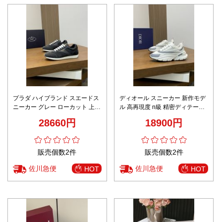
プラダ ハイブランド スエードス
ディオール スニーカー 新作モデ
ニーカー グレー ローカット 上質
ル 高再現度 n級 精密ディテール
モデル
高級レベル仕様 本革使用 安心サ
28660円
18900円
イト 日本倉庫 発送保証
販売個数2件
販売個数2件
佐川急便
佐川急便
HOT
HOT