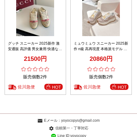
グッチ スニーカー 2025新作 激
ミュウミュウ スニーカー 2025新
安通販 高評価 男女兼用 快適な履
作 n級 高再現度 本格派モデル 軽
き心地 通気性抜群 シンプルデザ
量快適仕様 高級感漂う 安心サイ
21500円
20860円
イン
ト 発送保証
販売個数2件
販売個数2件
佐川急便
佐川急便
HOT
HOT
Eメール：
yoyocopys@gmail.com
信頼第一・丁寧対応
Line ID:yoyocopy