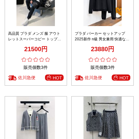
高品質 プラダ メンズ 服 アウト
プラダ パーカー セットアップ
レットスーパーコピー トップス
2025新作 n級 男女兼用 快適な着
セーターセット パンツ 柔らかい
心地 通気 丁寧な縫製 高級感仕上
21500円
23880円
ハンサム 人気品 カジュアルセッ
げ ブランド 服 コピー 激安
ト ブラック
販売個数3件
販売個数3件
佐川急便
佐川急便
HOT
HOT