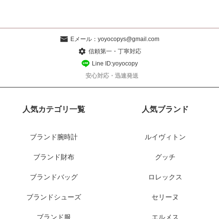
Eメール：
yoyocopys@gmail.com
信頼第一・丁寧対応
Line ID:yoyocopy
安心対応・迅速発送
人気カテゴリ一覧
人気ブランド
ブランド腕時計
ルイヴィトン
ブランド財布
グッチ
ブランドバッグ
ロレックス
ブランドシューズ
セリーヌ
ブランド服
エルメス