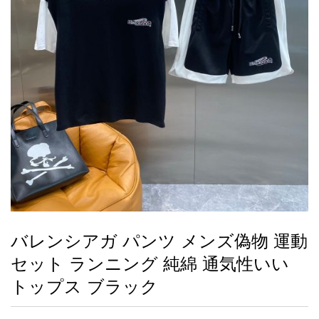
録
ー
ら
アイフォーンケ
管
せ
2026人気特集
アクセサリー
衣装セット
住まい用品
スカーフ
バッグ
ズボン
ベルト
財布
時計
小物
服
靴
ース
理
最
新
製
品
バレンシアガ パンツ メンズ偽物 運動
お
セット ランニング 純綿 通気性いい
す
す
トップス ブラック
め
商