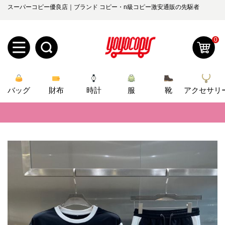
スーパーコピー優良店｜ブランド コピー・n級コピー激安通販の先駆者
0
新
バッグ
規
ロ
財布
時計
服
靴
アクセサリ
📢
当店は正真正銘のn級スーパーコピーのみ取扱い。最高品質の再現度を
ユ
グ
📢
2026春の新作続々更新中！期間中のご注文でお得な割引をご利用いただ
0
ー
イ
📢
新作入荷！ルイ・ヴィトンスーパーコピー バッグ最新モデルが登場。上
📢
当店は正真正銘のn級スーパーコピーのみ取扱い。最高品質の再現度を
ザ
ン
オ
📢
2026春の新作続々更新中！期間中のご注文でお得な割引をご利用いただ
ー
ー
お
yoyocopys@gmail.com
📢
新作入荷！ルイ・ヴィトンスーパーコピー バッグ最新モデルが登場。上
登
ダ
知