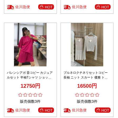
佐川急便
佐川急便
HOT
HOT
バレンシアガ 昔コピー カジュア
ブルネロクチネリセットコピー
ルセット 半袖Tシャツ ショット
長袖 ニット スカート 優雅 トッ
パンツ 2点セット シンプル ファ
プス レディース セクシー ブラウ
12750円
16500円
ッション ローズレッド
ン
販売個数3件
販売個数3件
佐川急便
佐川急便
HOT
HOT