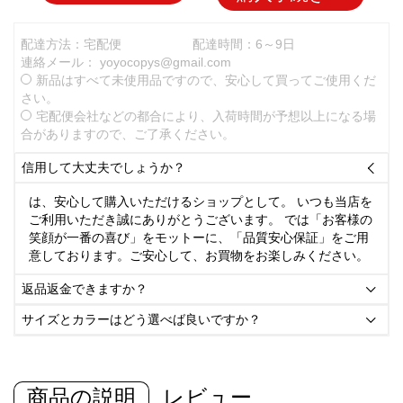
配達方法：宅配便
配達時間：6～9日
連絡メール：
yoyocopys@gmail.com
新品はすべて未使用品ですので、安心して買ってご使用くだ
さい。
宅配便会社などの都合により、入荷時間が予想以上になる場
合がありますので、ご了承ください。
信用して大丈夫でしょうか？

は、安心して購入いただけるショップとして。 いつも当店を
ご利用いただき誠にありがとうございます。 では「お客様の
笑顔が一番の喜び」をモットーに、「品質安心保証」をご用
意しております。ご安心して、お買物をお楽しみください。
返品返金できますか？

サイズとカラーはどう選べば良いですか？

商品の説明
レビュー