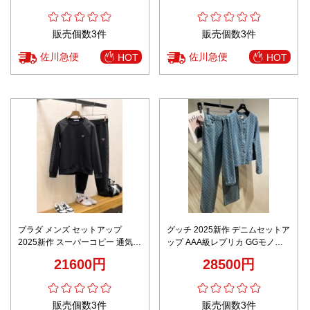
応
販売個数3件
販売個数3件
佐川急便
佐川急便
HOT
HOT
プラダ メンズ セットアップ
グッチ 2025新作 デニムセットア
2025新作 スーパーコピー 通気
ップ AAA級レプリカ GGモノグ
快適な着心地 ブランド 服 コピー
ラムジャケット＆パンツ 高再現
21600円
28500円
激安 本格派モデル 高級感仕上げ
度仕様 男女兼用 レビュー高リピ
率
販売個数3件
販売個数3件