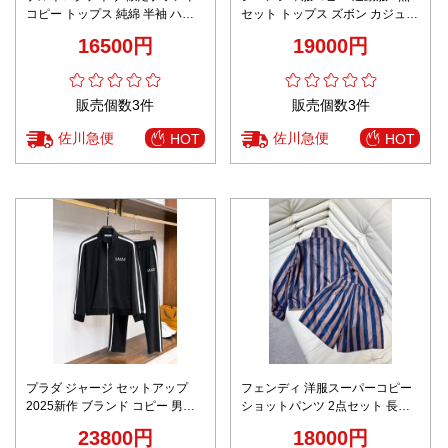
コピー トップス 純綿 半袖 ハン
セット トップス ズボン カジュア
サム 高級品 3色可選 ブラック
ルセット 純綿 ブラック
16500円
19000円
販売個数3件
販売個数3件
佐川急便
佐川急便
HOT
HOT
プラダ ジャージ セットアップ
フェンディ 洋服スーパーコピー
2025新作 ブランド コピー 男女
ショットパンツ 2点セット 長袖
兼用 通気 快適な着心地 高再現度
トップス カジュアル 日焼け止め
23800円
18000円
丁寧な縫製 高級感仕上げ 即納対
服 ブルー