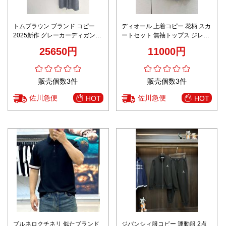
トムブラウン ブランド コピー
ディオール 上着コピー 花柄 スカ
2025新作 グレーカーディガン＆
ートセット 無袖トップス ジレー
パンツ セットアップ 高再現度
型番A706B740C ファッション
25650円
11000円
ブラック
販売個数3件
販売個数3件
佐川急便
佐川急便
HOT
HOT
ブルネロクチネリ 似たブランド
ジバンシィ服コピー 運動服 2点