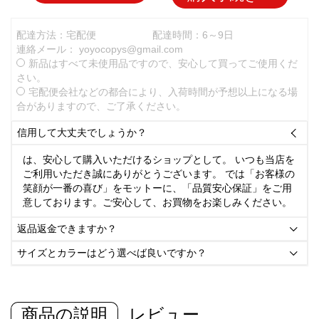
配達方法：宅配便
配達時間：6～9日
連絡メール：
yoyocopys@gmail.com
新品はすべて未使用品ですので、安心して買ってご使用くだ
さい。
宅配便会社などの都合により、入荷時間が予想以上になる場
合がありますので、ご了承ください。
信用して大丈夫でしょうか？

は、安心して購入いただけるショップとして。 いつも当店を
ご利用いただき誠にありがとうございます。 では「お客様の
笑顔が一番の喜び」をモットーに、「品質安心保証」をご用
意しております。ご安心して、お買物をお楽しみください。
返品返金できますか？

サイズとカラーはどう選べば良いですか？

商品の説明
レビュー