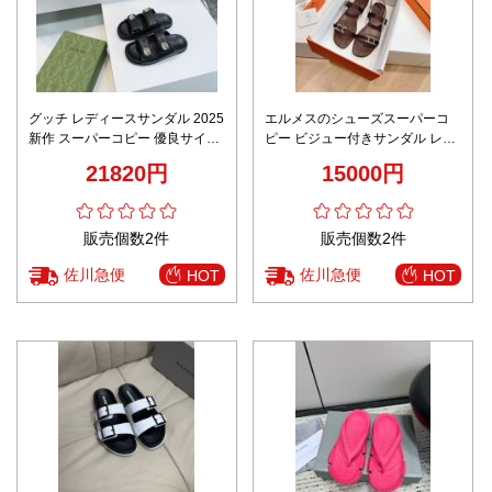
グッチ レディースサンダル 2025
エルメスのシューズスーパーコ
新作 スーパーコピー 優良サイト
ピー ビジュー付きサンダル レザ
高評価 夏服 コーデに最適 快適な
ー 牛革 レディース ダイヤモンド
21820円
15000円
履き心地
飾り ファッション ブラウン
販売個数2件
販売個数2件
佐川急便
佐川急便
HOT
HOT