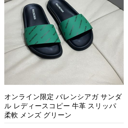
録
ー
ら
アイフォーンケ
管
せ
2026人気特集
アクセサリー
衣装セット
住まい用品
スカーフ
バッグ
ズボン
ベルト
財布
時計
小物
服
靴
ース
理
最
新
製
品
オンライン限定 バレンシアガ サンダ
お
ル レディースコピー 牛革 スリッパ
す
す
柔軟 メンズ グリーン
め
商