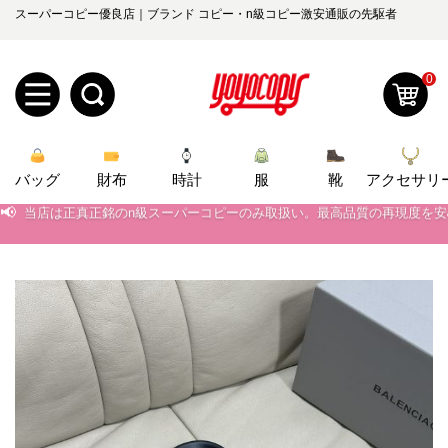
スーパーコピー優良店｜ブランド コピー・n級コピー激安通販の先駆者
0
新
バッグ
規
ロ
財布
時計
服
靴
アクセサリ
📢
当店は正真正銘のn級スーパーコピーのみ取扱い。最高品質の再現度を
📢
2026春の新作続々更新中！期間中のご注文でお得な割引をご利用いただ
ユ
グ
📢
新作入荷！ルイ・ヴィトンスーパーコピー バッグ最新モデルが登場。上
0
ー
イ
📢
当店は正真正銘のn級スーパーコピーのみ取扱い。最高品質の再現度を
ザ
ン
オ
📢
2026春の新作続々更新中！期間中のご注文でお得な割引をご利用いただ
ー
ー
お
📢
新作入荷！ルイ・ヴィトンスーパーコピー バッグ最新モデルが登場。上
yoyocopys@gmail.com
登
ダ
知