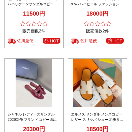
バハリケーンサンダルコピー ス
9.5㎝ハイヒール ファッション
リッパ ナイロン レディース ブラ
歩きやすい 優雅な女性シューズ
11500円
18000円
ウン
ブラック
販売個数2件
販売個数2件
佐川急便
佐川急便
HOT
HOT
シャネル レディースサンダル
エルメス サンダル メンズコピー
2026新作 ブランド コピー 精密
レザー スリッパ シューズ 歩きや
ディテール 高級レベル仕様 上質
すい 男女兼用 多色可選 ホワイト
20300円
18500円
感仕上げ 高評価レビュー多数 安