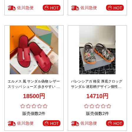
佐川急便
佐川急便
HOT
HOT
エルメス 風 サンダル偽物 レザー
バレンシアガ 格安 厚底クロッグ
スリッパ シューズ 歩きやすい 男
サンダル 迷彩柄デザイン個性仕
女兼用 多色可選 レッド
様 高評価モデル
18500円
14710円
販売個数2件
販売個数2件
佐川急便
佐川急便
HOT
HOT