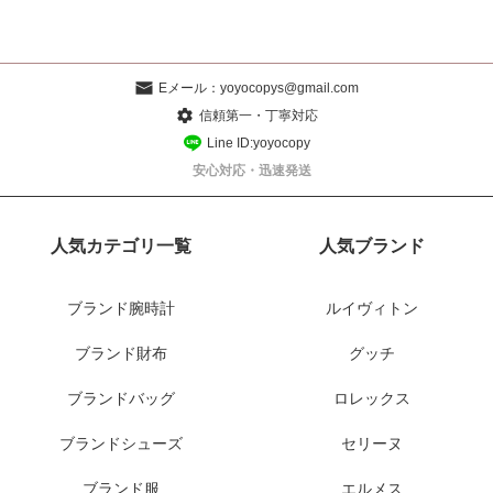
Eメール：
yoyocopys@gmail.com
信頼第一・丁寧対応
Line ID:yoyocopy
安心対応・迅速発送
人気カテゴリ一覧
人気ブランド
ブランド腕時計
ルイヴィトン
ブランド財布
グッチ
ブランドバッグ
ロレックス
ブランドシューズ
セリーヌ
ブランド服
エルメス