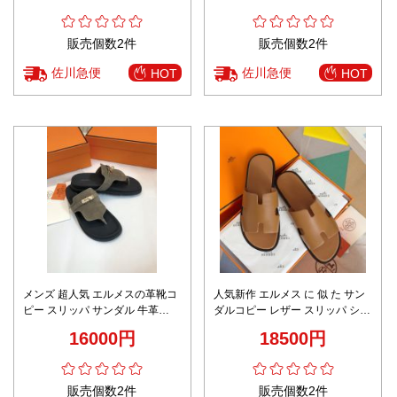
心サイト 日本倉庫発送 即納対応
販売個数2件
販売個数2件
佐川急便
佐川急便
HOT
HOT
メンズ 超人気 エルメスの革靴コ
人気新作 エルメス に 似 た サン
ピー スリッパ サンダル 牛革
ダルコピー レザー スリッパ シュ
「人」の形 男女兼用 グレイ
ーズ 歩きやすい 男女兼用 多色可
16000円
18500円
選 ブラウン
販売個数2件
販売個数2件