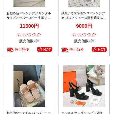
お勧め品 バレンシアガ サンダル
爆買いで大得価の スバレンシア
サイズスーパーコピー 牛革 スリ
ガ ゴルフ シューズ激安通販 スリ
ッパ 柔らかい メンズ ホワイト
ッパ ビーチサンダル「人」の字
11500円
9000円
形 歩きやすい ファッション ロー
ズレッド
販売個数2件
販売個数2件
佐川急便
佐川急便
HOT
HOT
魅力的なスタイル バーバリー テ
エルメス サンダル シプレ偽物