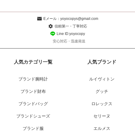
Eメール：
yoyocopys@gmail.com
信頼第一・丁寧対応
Line ID:yoyocopy
安心対応・迅速発送
人気カテゴリ一覧
人気ブランド
ブランド腕時計
ルイヴィトン
ブランド財布
グッチ
ブランドバッグ
ロレックス
ブランドシューズ
セリーヌ
ブランド服
エルメス