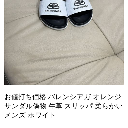
録
ー
ら
アイフォーンケ
管
せ
2026人気特集
アクセサリー
衣装セット
住まい用品
スカーフ
バッグ
ズボン
ベルト
財布
時計
小物
服
靴
ース
理
最
新
製
品
お値打ち価格 バレンシアガ オレンジ
お
サンダル偽物 牛革 スリッパ 柔らかい
す
す
メンズ ホワイト
め
商