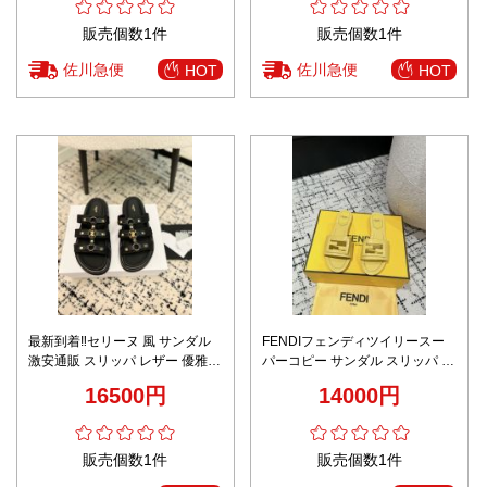
販売個数1件
販売個数1件
佐川急便
佐川急便
HOT
HOT
最新到着‼セリーヌ 風 サンダル
FENDIフェンディツイリースー
激安通販 スリッパ レザー 優雅レ
パーコピー サンダル スリッパ 歩
ディ 滑り止め ブラック
きやすい 品質保証 鮮麗 レザー
16500円
14000円
女性 イエロー
販売個数1件
販売個数1件