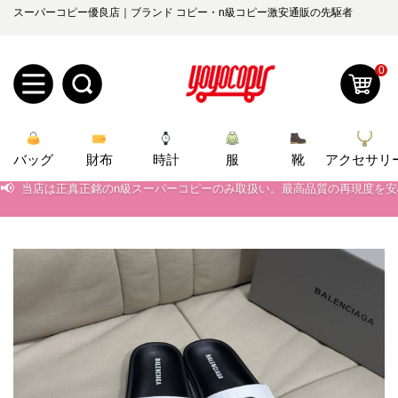
スーパーコピー優良店｜ブランド コピー・n級コピー激安通販の先駆者
0
新
バッグ
規
ロ
財布
時計
服
靴
アクセサリ
📢
当店は正真正銘のn級スーパーコピーのみ取扱い。最高品質の再現度を
📢
2026春の新作続々更新中！期間中のご注文でお得な割引をご利用いただ
ユ
グ
📢
新作入荷！ルイ・ヴィトンスーパーコピー バッグ最新モデルが登場。上
0
ー
イ
📢
当店は正真正銘のn級スーパーコピーのみ取扱い。最高品質の再現度を
ザ
ン
オ
📢
2026春の新作続々更新中！期間中のご注文でお得な割引をご利用いただ
ー
ー
お
📢
新作入荷！ルイ・ヴィトンスーパーコピー バッグ最新モデルが登場。上
yoyocopys@gmail.com
登
ダ
知