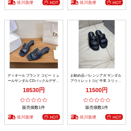
佐川急便
佐川急便
HOT
HOT
ディオール ブランド コピー ミュ
お勧め品 バレンシアガ サンダル
ールサンダル CDバックルデザイ
アウトレットコピ 牛革 スリッパ
ン 安心サイト
柔らかい メンズ ブラック
18530円
11500円
販売個数1件
販売個数1件
佐川急便
佐川急便
HOT
HOT