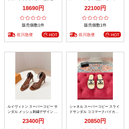
ロゴデザイン 高評価
ゥデザイン 高品質
18690円
22100円
販売個数1件
販売個数1件
佐川急便
佐川急便
HOT
HOT
ルイヴィトン スーパーコピー サ
シャネル スーパーコピー スライ
ンダル メッシュ刺繍デザイン ア
ドサンダル ココマークバイカラ
ンクルストラップ ヒール仕様 高
ー 編み込みソール設計 上質感
23400円
20850円
再現度