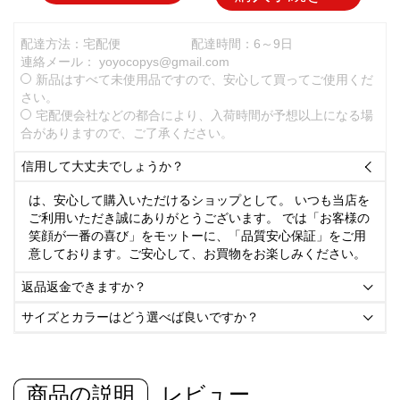
配達方法：宅配便
配達時間：6～9日
連絡メール：
yoyocopys@gmail.com
新品はすべて未使用品ですので、安心して買ってご使用くだ
さい。
宅配便会社などの都合により、入荷時間が予想以上になる場
合がありますので、ご了承ください。
信用して大丈夫でしょうか？

は、安心して購入いただけるショップとして。 いつも当店を
ご利用いただき誠にありがとうございます。 では「お客様の
笑顔が一番の喜び」をモットーに、「品質安心保証」をご用
意しております。ご安心して、お買物をお楽しみください。
返品返金できますか？

サイズとカラーはどう選べば良いですか？

商品の説明
レビュー