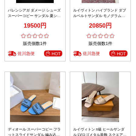
バレンシアガ ダメージ シューズ
ルイヴィトン ハイブランド ダブ
スーパーコピー サンダル 夏シュ
ルベルトサンダル モノグラムデ
ーズ 日常 カジュアル ホワイト
ザイン 高評価
19500円
20850円
販売個数1件
販売個数1件
佐川急便
佐川急便
HOT
HOT
ディオール スーパーコピー フラ
ルイヴィトン n級 ヒールサンダ
ットスライドサンダル 編み込み
ル LVロゴメタル装飾 スクエアト