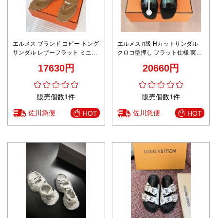
エルメス ブランド コピー トング
エルメス n級 Hカットサンダル
サンダル レザーフラット ミニマ
クロコ型押し フラット仕様 実店
ル設計 上質感仕上げ 安心サイト
舗運営
17630円
20660円
販売個数1件
販売個数1件
佐川急便
佐川急便
HOT
HOT