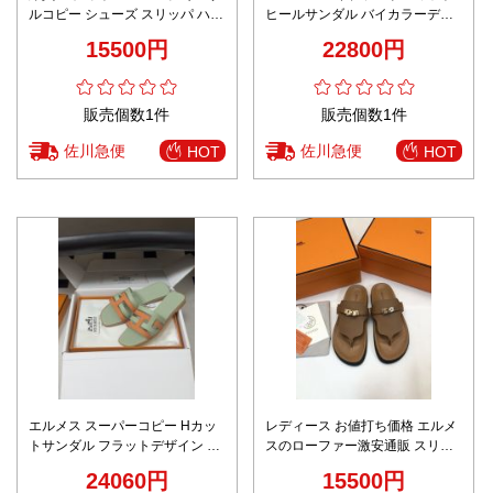
ルコピー シューズ スリッパ ハイ
ヒールサンダル バイカラーデザ
ヒール 4㎝ヒール レザー 優雅 レ
イン 上質レザー仕上げ 高品質モ
15500円
22800円
ディ ブラウン
デル
販売個数1件
販売個数1件
佐川急便
佐川急便
HOT
HOT
エルメス スーパーコピー Hカッ
レディース お値打ち価格 エルメ
トサンダル フラットデザイン 上
スのローファー激安通販 スリッ
質レザー仕上げ 定番
パ サンダル 牛革 「人」の形 男
24060円
15500円
女兼用 ブラウン