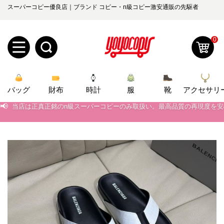
スーパーコピー優良店｜ブランド コピー・n級コピー激安通販の先駆者
0
新
バッグ
規
ロ
財布
時計
服
靴
アクセサリ
📢
当店は正真正銘のn級スーパーコピーのみ取扱い。最高品質の再現度を
📢
2026春の新作続々更新中！期間中のご注文でお得な割引をご利用いただ
ユ
グ
📢
新作入荷！ルイ・ヴィトンスーパーコピー バッグ最新モデルが登場。上
0
ー
イ
📢
当店は正真正銘のn級スーパーコピーのみ取扱い。最高品質の再現度を
ザ
ン
オ
📢
2026春の新作続々更新中！期間中のご注文でお得な割引をご利用いただ
ー
ー
お
📢
新作入荷！ルイ・ヴィトンスーパーコピー バッグ最新モデルが登場。上
yoyocopys@gmail.com
登
ダ
知