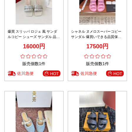
爆買 スリッパ ロジェ 風 サンダ
シャネル ヌメロスーパーコピー
ルコピー シューズ サンダル 品質
サンダル 爆買いできる品質保証
保証 優雅 レディース ホワイト
マジックテープ式のビーチサン
16000円
17500円
ダル 人気シューズ ピンク
販売個数1件
販売個数1件
佐川急便
佐川急便
HOT
HOT