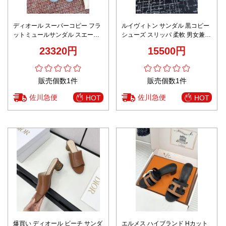
ディオール スーパーコピー フラ
ルイヴィトン サンダル 黒コピー
ットミュールサンダル スエード
シューズ スリッパ 柔軟 男女兼用
調デザイン ロゴリボン仕様 高級
プリント ブラック
23320円
15500円
感仕上げ
販売個数1件
販売個数1件
佐川急便
佐川急便
HOT
HOT
爆買い ディオール ビーチ サンダ
エルメス ハイブランド Hカット