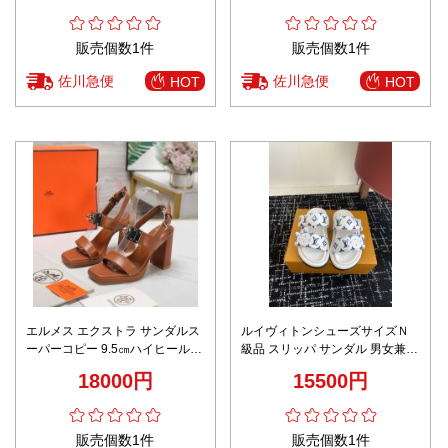
販売個数1件
販売個数1件
佐川急便
佐川急便
HOT
HOT
エルメス エクストラ サンダルス
ルイヴィトンシューズサイズＮ
ーパーコピー 9.5㎝ハイヒール
級品 スリッパ サンダル 男女兼用
ファッション 歩きやすい 優雅な
ホワイト
18000円
15500円
女性シューズ ブラウン
販売個数1件
販売個数1件