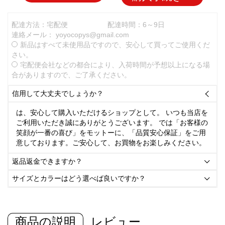
配達方法：宅配便
配達時間：6～9日
連絡メール：
yoyocopys@gmail.com
新品はすべて未使用品ですので、安心して買ってご使用くだ
さい。
宅配便会社などの都合により、入荷時間が予想以上になる場
合がありますので、ご了承ください。
信用して大丈夫でしょうか？

は、安心して購入いただけるショップとして。 いつも当店を
ご利用いただき誠にありがとうございます。 では「お客様の
笑顔が一番の喜び」をモットーに、「品質安心保証」をご用
意しております。ご安心して、お買物をお楽しみください。
返品返金できますか？

サイズとカラーはどう選べば良いですか？

商品の説明
レビュー