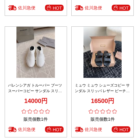
佐川急便
佐川急便
HOT
HOT
バレンシアガ トルーパー ブーツ
ミュウ ミュウ シューズコピー サ
スーパーコピー サンダル スリッ
ンダル スリッパ レザー ビーチ
パ 厚底 シンプル 男女兼用 歩き
ゴム底 歩きやすい ブラック
14000円
16500円
やすい ホワイト
販売個数1件
販売個数1件
佐川急便
佐川急便
HOT
HOT