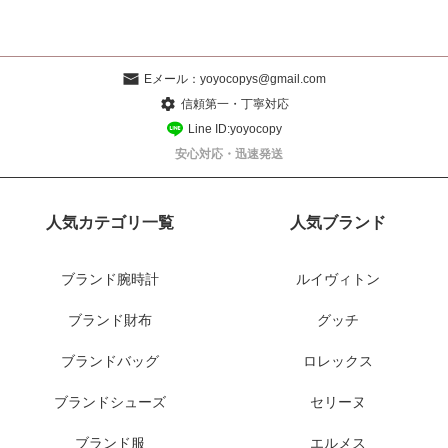
Eメール：
yoyocopys@gmail.com
信頼第一・丁寧対応
Line ID:yoyocopy
安心対応・迅速発送
人気カテゴリ一覧
人気ブランド
ブランド腕時計
ルイヴィトン
ブランド財布
グッチ
ブランドバッグ
ロレックス
ブランドシューズ
セリーヌ
ブランド服
エルメス