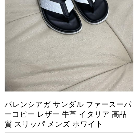
録
ー
ら
アイフォーンケ
管
せ
2026人気特集
アクセサリー
衣装セット
住まい用品
スカーフ
バッグ
ズボン
ベルト
財布
時計
小物
服
靴
ース
理
最
新
製
品
バレンシアガ サンダル ファースーパ
お
ーコピー レザー 牛革 イタリア 高品
す
す
質 スリッパ メンズ ホワイト
め
商