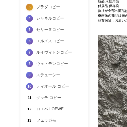
新品 未使用品
付属品 保存袋
プラダコピー
3
弊社が全部の商品
※画像の商品は光
シャネルコピー
4
品質保証：お届い
セリーヌコピー
5
エルメスコピー
6
ルイヴィトンコピー
7
ヴェトモンコピー
8
ステューシー
9
ディオール コピー
10
グッチ コピー
11
ロエベ LOEWE
12
フェラガモ
13