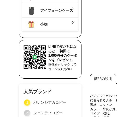
アイフォーンケース
小物
LINEで友だちにな
ると、 初回に
1,000円分のクーポ
ンをプレゼント。
画像をクリックして
ライン友だち追加
商品の説明
人気ブランド
バレンシアガtシ
に着られるクルー
バレンシアガコピー
1
素材：コットン
カラー：写真どお
フェンディコピー
2
サイズ：XS-L