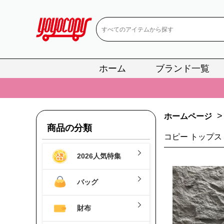
ホーム
ブランド一覧
📢
当店は正真
📢
2
>
📢
新作入荷！ル
ホームページ
商品の分類
📢
当店は正真
コピー トップス
📢
2
2026人気特集
📢
新作入荷！ル
バッグ
財布