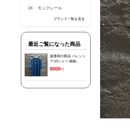
モンクレール
25
ブランド一覧を見る
最近ご覧になった商品
超激得の新品 バレンシ
アガtシャツ 偽物...
8000
円