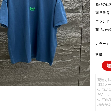
商品の価
商品番号：B
ブランド
商品の分
カラー：
数量：
配達方
連絡メ
新品
ださい
宅配
場合が