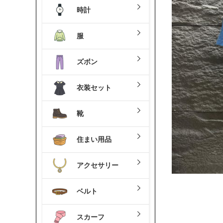
時計
服
ズボン
衣装セット
靴
住まい用品
アクセサリー
ベルト
スカーフ