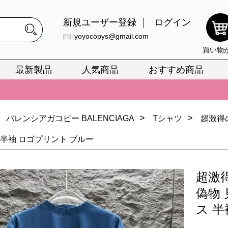
新規ユーザー登録
ログイン
yoyocopys@gmail.com
買い物
最新製品
人気商品
おすすめ商品
正銘のn級スーパーコピーのみ取扱い。最高品質の再現度を安心してお選
026春の新作続々更新中！期間中のご注文でお得な割引をご利用いただ
>
>
イ・ヴィトンスーパーコピー バッグ最新モデルが登場。上質な仕上が
バレンシアガコピー BALENCIAGA
Tシャツ
超激得
正銘のn級スーパーコピーのみ取扱い。最高品質の再現度を安心してお選
 半袖 ロゴプリント ブルー
026春の新作続々更新中！期間中のご注文でお得な割引をご利用いただ
超激
イ・ヴィトンスーパーコピー バッグ最新モデルが登場。上質な仕上が
偽物
ス 