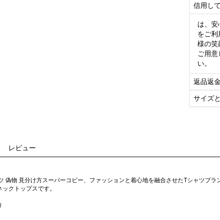
信用し
は、安
をご利
様の笑
ご用意
い。
返品返
サイズ
レビュー
ャツ 偽物 見分け方スーパーコピー、ファッションと着心地を融合させたTシャツブ
ネックトップスです。
り