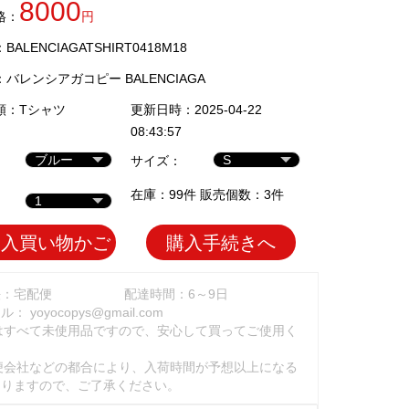
8000
格：
円
ALENCIAGATSHIRT0418M18
：
バレンシアガコピー BALENCIAGA
類：
Tシャツ
更新日時：2025-04-22
08:43:57
サイズ：
在庫：99件 販売個数：3件
加入買い物かご
購入手続きへ
法：宅配便
配達時間：6～9日
ール：
yoyocopys@gmail.com
はすべて未使用品ですので、安心して買ってご使用く
。
便会社などの都合により、入荷時間が予想以上になる
ありますので、ご了承ください。