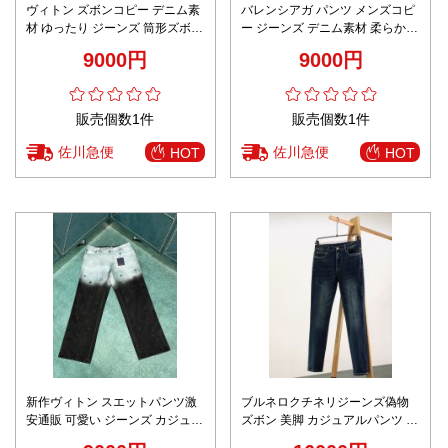
ヴィトン ズボンコピー デニム素
バレンシアガ パンツ メンズコピ
材 ゆったり ジーンズ 筒形ズボン
ー ジーンズ デニム素材 柔らかい
純綿 ロゴ刺繍 柔らかい ホワイト
ロゴ刺繍 男女兼用 ブラック
9000円
9000円
販売個数1件
販売個数1件
佐川急便
佐川急便
HOT
HOT
新作ヴィトン スエットパンツ激
ブルネロクチネリジーンズ偽物
安通販 可愛い ジーンズ カジュア
ズボン 美脚 カジュアルパンツ 柔
ルズボン デニム素材 上質 ブラッ
らかい デニム 高級感 ブルー