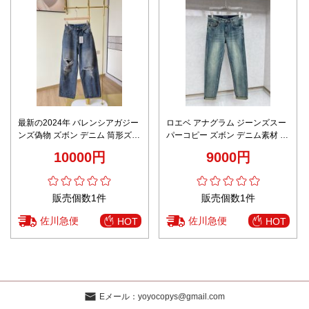
最新の2024年 バレンシアガジー
ロエベ アナグラム ジーンズスー
ンズ偽物 ズボン デニム 筒形ズボ
パーコピー ズボン デニム素材 美
ン ゆったり パンツ ブルー
脚 カジュアルパンツ ブルー
10000円
9000円
販売個数1件
販売個数1件
佐川急便
佐川急便
HOT
HOT
Eメール：
yoyocopys@gmail.com