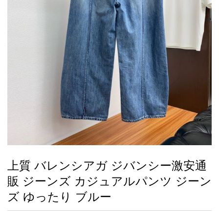
録
ー
ら
アイフォーンケ
管
せ
2026人気特集
アクセサリー
衣装セット
住まい用品
スカーフ
バッグ
ズボン
ベルト
財布
時計
小物
服
靴
ース
理
最
新
製
品
上質 バレンシアガ ジバンシー激安通
お
販 ジーンズ カジュアルパンツ ジーン
す
す
ズ ゆったり ブルー
め
商