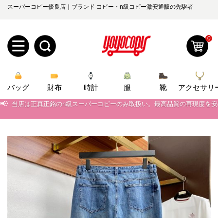
スーパーコピー優良店｜ブランド コピー・n級コピー激安通販の先駆者
0
新
バッグ
規
ロ
財布
時計
服
靴
アクセサリ
📢
当店は正真正銘のn級スーパーコピーのみ取扱い。最高品質の再現度を
ユ
グ
📢
2026春の新作続々更新中！期間中のご注文でお得な割引をご利用いただ
0
📢
ー
イ
新作入荷！ルイ・ヴィトンスーパーコピー バッグ最新モデルが登場。上
📢
当店は正真正銘のn級スーパーコピーのみ取扱い。最高品質の再現度を
ザ
ン
オ
📢
2026春の新作続々更新中！期間中のご注文でお得な割引をご利用いただ
ー
ー
お
📢
新作入荷！ルイ・ヴィトンスーパーコピー バッグ最新モデルが登場。上
yoyocopys@gmail.com
登
ダ
知