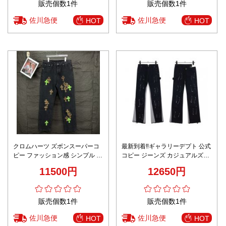
販売個数1件
販売個数1件
佐川急便
佐川急便
HOT
HOT
クロムハーツ ズボンスーパーコ
最新到着‼ギャラリーデプト 公式
ピー ファッション感 シンプル 筒
コピー ジーンズ カジュアルズボ
形パンツ ジーンズ デニム素材 ブ
ン デニム 男女兼用 #8060 ブラ
11500円
12650円
ラック
ック
販売個数1件
販売個数1件
佐川急便
佐川急便
HOT
HOT