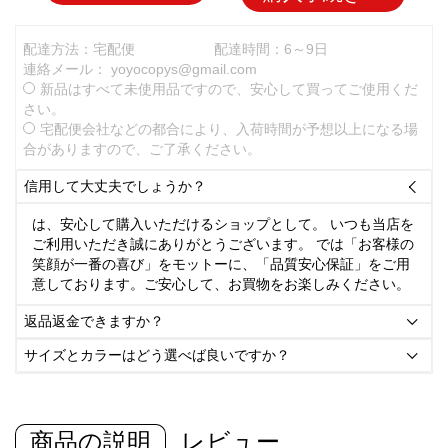
配達方法：宅配便
配達時間：6～9日
連絡メール：
yoyocopys@gmail.com
新品はすべて未使用品ですので、安心して買ってご使用くだ
さい。
宅配便会社などの都合により、入荷時間が予想以上になる場
合がありますので、ご了承ください。
信用して大丈夫でしょうか？

は、安心して購入いただけるショップとして。 いつも当店を
ご利用いただき誠にありがとうございます。 では「お客様の
笑顔が一番の喜び」をモットーに、「品質安心保証」をご用
意しております。ご安心して、お買物をお楽しみください。
返品返金できますか？

サイズとカラーはどう選べば良いですか？

商品の説明
レビュー