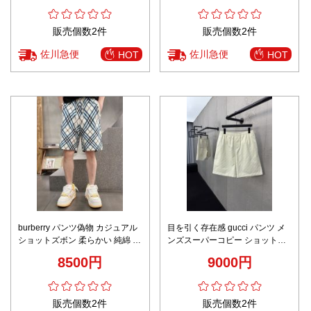
販売個数2件
販売個数2件
佐川急便
佐川急便
HOT
HOT
burberry パンツ偽物 カジュアル
目を引く存在感 gucci パンツ メ
ショットズボン 柔らかい 純綿 柔
ンズスーパーコピー ショットパ
らかい ホワイト
ンツ 純綿 花柄 柔らかい ホワイ
8500円
9000円
ト
販売個数2件
販売個数2件