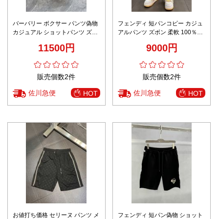
バーバリー ボクサー パンツ偽物
フェンディ 短パンコピー カジュ
カジュアル ショットパンツ ズボ
アルパンツ ズボン 柔軟 100％綿
ン 夏服 柔らかい 海 ブラック
メンズ ホワイト
11500円
9000円
販売個数2件
販売個数2件
佐川急便
佐川急便
HOT
HOT
お値打ち価格 セリーヌ パンツ メ
フェンディ 短パン偽物 ショット