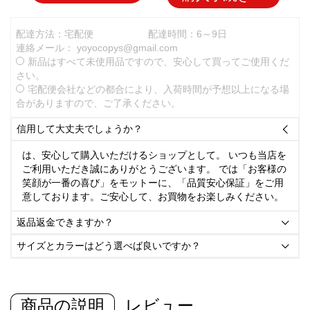
配達方法：宅配便
配達時間：6～9日
連絡メール：
yoyocopys@gmail.com
新品はすべて未使用品ですので、安心して買ってご使用くだ
さい。
宅配便会社などの都合により、入荷時間が予想以上になる場
合がありますので、ご了承ください。
信用して大丈夫でしょうか？

は、安心して購入いただけるショップとして。 いつも当店を
ご利用いただき誠にありがとうございます。 では「お客様の
笑顔が一番の喜び」をモットーに、「品質安心保証」をご用
意しております。ご安心して、お買物をお楽しみください。
返品返金できますか？

サイズとカラーはどう選べば良いですか？

商品の説明
レビュー