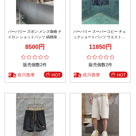
バーバリー ズボン メンズ偽物 ナ
バーバリー スーパーコピー チェ
イロン ショットパンツ 縞模様 カ
ックショートパンツ ウエストゴ
ジュアル ブラウン
ム仕様 高級感仕上げ
8500円
11850円
販売個数2件
販売個数2件
佐川急便
佐川急便
HOT
HOT