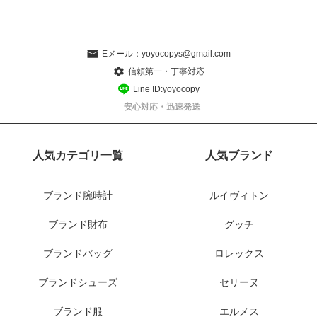
Eメール：
yoyocopys@gmail.com
信頼第一・丁寧対応
Line ID:yoyocopy
安心対応・迅速発送
人気カテゴリ一覧
人気ブランド
ブランド腕時計
ルイヴィトン
ブランド財布
グッチ
ブランドバッグ
ロレックス
ブランドシューズ
セリーヌ
ブランド服
エルメス