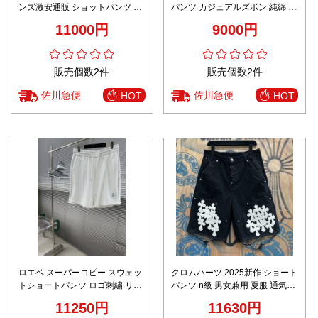
ンズ激安通販 ショットパンツ ビ
パンツ カジュアルズボン 純綿 五
ーチズボン 通気性いい 柔らかい
分 ロゴ刺繍 柔らかい 高級品 ブ
11000円
9000円
ブラック
ラック
販売個数2件
販売個数2件
佐川急便
佐川急便
HOT
HOT
ロエベ スーパーコピー スウェッ
クロムハーツ 2025新作 ショート
トショートパンツ ロゴ刺繍 リラ
パンツ n級 男女兼用 夏服 通気性
ックス設計 丁寧な縫製
抜群 丁寧な縫製 圧倒的な再現度
11250円
11630円