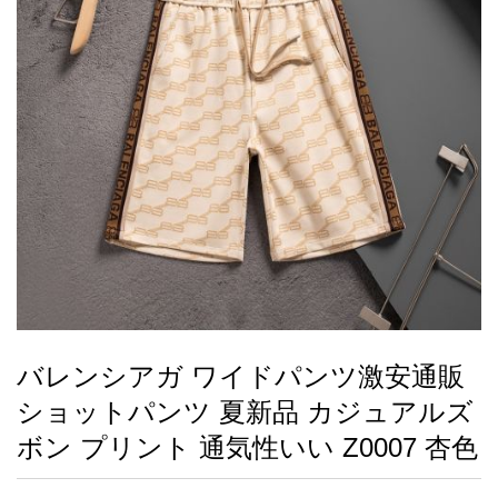
録
ー
ら
アイフォーンケ
管
せ
2026人気特集
アクセサリー
衣装セット
住まい用品
スカーフ
バッグ
ズボン
ベルト
財布
時計
小物
服
靴
ース
理
最
新
製
品
バレンシアガ ワイドパンツ激安通販
お
ショットパンツ 夏新品 カジュアルズ
す
す
ボン プリント 通気性いい Z0007 杏色
め
商