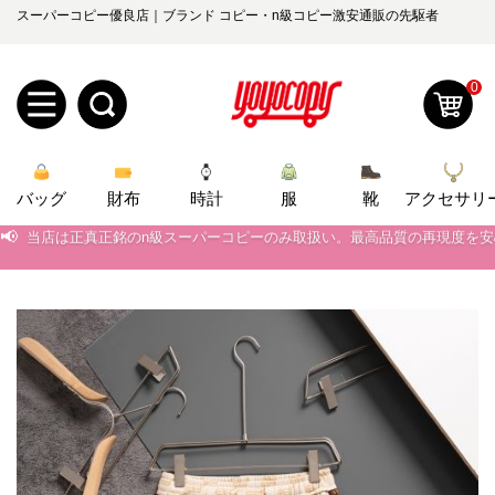
スーパーコピー優良店｜ブランド コピー・n級コピー激安通販の先駆者
0
新
バッグ
規
ロ
財布
時計
服
靴
アクセサリ
📢
当店は正真正銘のn級スーパーコピーのみ取扱い。最高品質の再現度を
ユ
グ
📢
2026春の新作続々更新中！期間中のご注文でお得な割引をご利用いただ
📢
新作入荷！ルイ・ヴィトンスーパーコピー バッグ最新モデルが登場。上
0
ー
イ
📢
当店は正真正銘のn級スーパーコピーのみ取扱い。最高品質の再現度を
ザ
ン
オ
📢
2026春の新作続々更新中！期間中のご注文でお得な割引をご利用いただ
ー
ー
お
📢
新作入荷！ルイ・ヴィトンスーパーコピー バッグ最新モデルが登場。上
yoyocopys@gmail.com
登
ダ
知