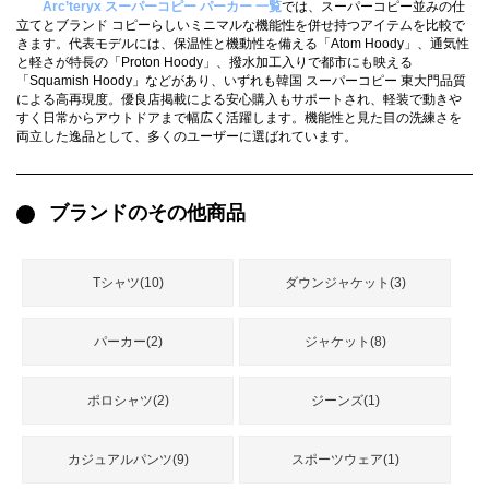
Arc’teryx スーパーコピー パーカー 一覧
では、スーパーコピー並みの仕
録
ー
ら
立てとブランド コピーらしいミニマルな機能性を併せ持つアイテムを比較で
きます。代表モデルには、保温性と機動性を備える「Atom Hoody」、通気性
アイフォーンケ
と軽さが特長の「Proton Hoody」、撥水加工入りで都市にも映える
管
せ
2026人気特集
アクセサリー
衣装セット
住まい用品
スカーフ
バッグ
ズボン
ベルト
財布
時計
小物
服
靴
「Squamish Hoody」などがあり、いずれも韓国 スーパーコピー 東大門品質
ース
による高再現度。優良店掲載による安心購入もサポートされ、軽装で動きや
すく日常からアウトドアまで幅広く活躍します。機能性と見た目の洗練さを
理
両立した逸品として、多くのユーザーに選ばれています。
ブランドのその他商品
最
新
製
Tシャツ(10)
ダウンジャケット(3)
品
パーカー(2)
ジャケット(8)
お
ポロシャツ(2)
ジーンズ(1)
す
す
め
カジュアルパンツ(9)
スポーツウェア(1)
商