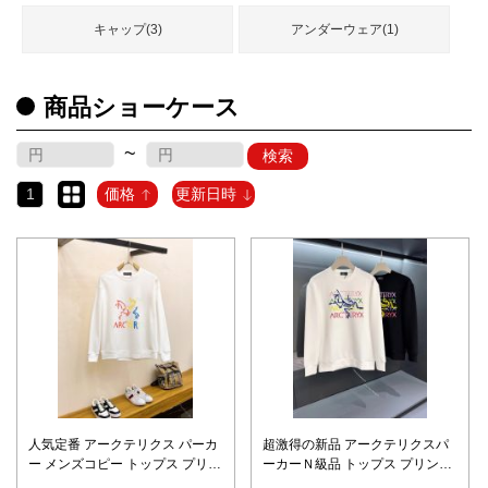
品
キャップ(3)
アンダーウェア(1)
人
商品ショーケース
気
商
品
~
検索
1
価格
更新日時
セ
ー
ル
商
品
人気定番 アークテリクス パーカ
超激得の新品 アークテリクスパ
ー メンズコピー トップス プリン
ーカーＮ級品 トップス プリント
ト 純綿 カジュアル 2色可選
純綿 カジュアル ホワイト