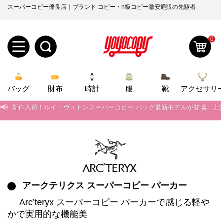
📢
スーパーコピー優良店｜ブランド コピー・n級コピー激安通販の先駆者
当店は正真正銘のn級スーパーコピーのみ取扱い。最高品質の再現度を
📢
2026春の新作続々更新中！期間中のご注文でお得な割引をご利用いただ
0
📢
新作入荷！ルイ・ヴィトンスーパーコピー バッグ最新モデルが登場。上
新
📢
当店は正真正銘のn級スーパーコピーのみ取扱い。最高品質の再現度を
📢
2026春の新作続々更新中！期間中のご注文でお得な割引をご利用いただ
バッグ
規
ロ
財布
時計
服
靴
アクセサリ
📢
新作入荷！ルイ・ヴィトンスーパーコピー バッグ最新モデルが登場。上
ユ
グ
0
ー
イ
ザ
ン
オ
ー
アークテリクス スーパーコピー パーカー
ー
お
yoyocopys@gmail.com
Arc’teryx スーパーコピー パーカーで感じる軽や
登
ダ
知
かで実用的な機能美