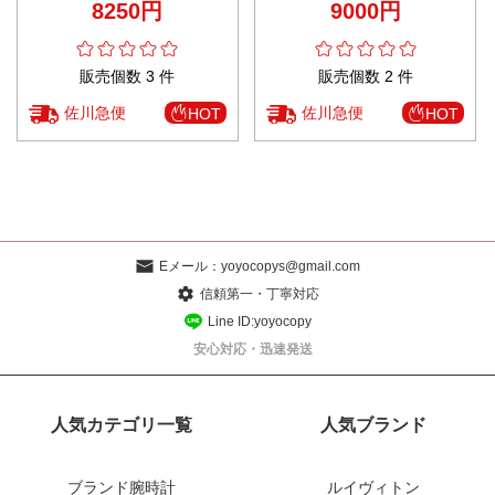
8250円
9000円
販売個数 3 件
販売個数 2 件
佐川急便
佐川急便
HOT
HOT
Eメール：
yoyocopys@gmail.com
信頼第一・丁寧対応
Line ID:yoyocopy
安心対応・迅速発送
人気カテゴリ一覧
人気ブランド
ブランド腕時計
ルイヴィトン