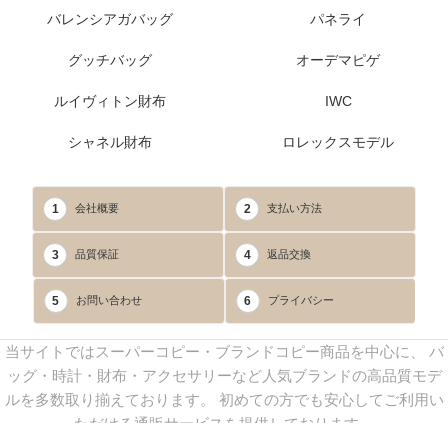
バレンシアガバッグ
パネライ
グッチバッグ
オーデマピゲ
ルイヴィトン財布
IWC
シャネル財布
ロレックスモデル
1
2
会社概要
支払い方法
3
4
品質保証
返品交換
5
6
お問い合わせ
プライバシー
当サイトではスーパーコピー・ブランドコピー商品を中心に、 バ
ッグ・時計・財布・アクセサリーなど人気ブランドの高品質モデ
ルを多数取り揃えております。 初めての方でも安心してご利用い
ただける通販サービスを提供しております。
連絡先：
yoyocopys@gmail.com
／ Line: yoyocopy ／ 店長：渡辺