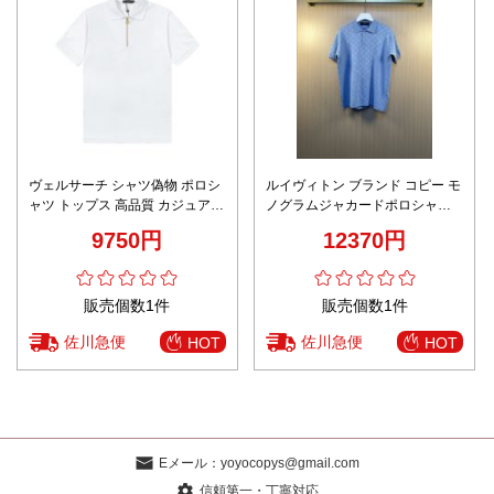
ヴェルサーチ シャツ偽物 ポロシ
ルイヴィトン ブランド コピー モ
ャツ トップス 高品質 カジュアル
ノグラムジャカードポロシャツ
ビジネス 通勤人気 ホワイト
半袖デザイン 上質素材使用 高評
9750円
12370円
価
販売個数1件
販売個数1件
佐川急便
佐川急便
HOT
HOT
Eメール：
yoyocopys@gmail.com
信頼第一・丁寧対応