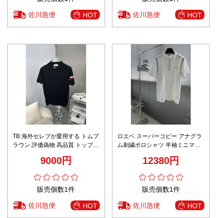
佐川急便
佐川急便
HOT
HOT
TB 海外セレブが愛用する トムブ
ロエベ スーパーコピー アナグラ
ラウン 評価偽物 高品質 トップス
ム刺繍ポロシャツ 半袖ミニマル
綿 半袖 ポロシャツ ブラック
デザイン リピーター多数
9000円
12380円
販売個数1件
販売個数1件
佐川急便
佐川急便
HOT
HOT