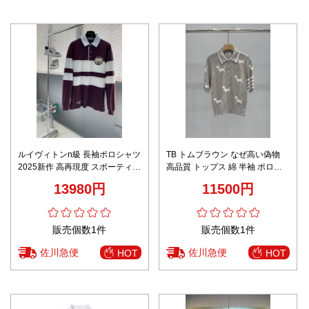
ルイヴィトンn級 長袖ポロシャツ
TB トムブラウン なぜ高い偽物
2025新作 高再現度 スポーティ上
高品質 トップス 綿 半袖 ポロシ
質感 職人技術再現 安心サイト対
ャツ 犬 グレー
13980円
11500円
応モデル
販売個数1件
販売個数1件
佐川急便
佐川急便
HOT
HOT