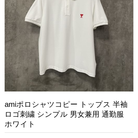
録
ー
ら
アイフォーンケ
管
せ
2026人気特集
アクセサリー
衣装セット
住まい用品
スカーフ
バッグ
ズボン
ベルト
財布
時計
小物
服
靴
ース
理
最
新
製
品
amiポロシャツコピー トップス 半袖
お
ロゴ刺繍 シンプル 男女兼用 通勤服
す
す
ホワイト
め
商