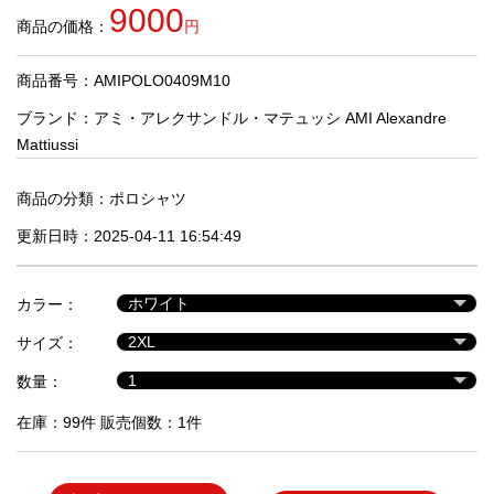
品
9000
商品の価格：
円
商品番号：AMIPOLO0409M10
人
気
ブランド：
アミ・アレクサンドル・マテュッシ AMI Alexandre
商
Mattiussi
品
商品の分類：
ポロシャツ
更新日時：2025-04-11 16:54:49
セ
ー
ル
商
カラー：
品
サイズ：
数量：
在庫：99件 販売個数：1件