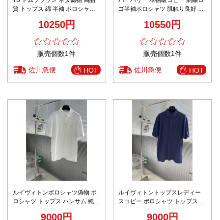
質 トップス 綿 半袖 ポロシャツ
ゴ半袖ポロシャツ 肌触り良好 安
ホワイト
心サイト
10250円
10550円
販売個数1件
販売個数1件
佐川急便
佐川急便
HOT
HOT
ルイヴィトンポロシャツ偽物 ポ
ルイヴィトントップスレディー
ロシャツ トップス ハンサム 純綿
スコピー ポロシャツ トップス ハ
ゆったり ホワイト
ンサム 純綿 シンプル ブルー
9000円
9000円