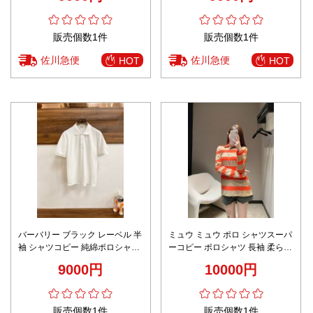
販売個数1件
販売個数1件
佐川急便
佐川急便
HOT
HOT
バーバリー ブラック レーベル 半
ミュウ ミュウ ポロ シャツスーパ
袖 シャツコピー 純綿ポロシャツ
ーコピー ポロシャツ 長袖 柔らか
ゆったり トップス ホワイト
い 縞模様 若い世代 レッド
9000円
10000円
販売個数1件
販売個数1件