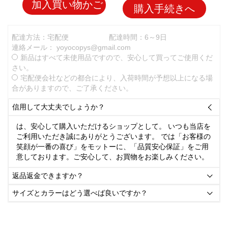
加入買い物かご
購入手続きへ
配達方法：宅配便
配達時間：6～9日
連絡メール：
yoyocopys@gmail.com
新品はすべて未使用品ですので、安心して買ってご使用くだ
さい。
宅配便会社などの都合により、入荷時間が予想以上になる場
合がありますので、ご了承ください。
信用して大丈夫でしょうか？

は、安心して購入いただけるショップとして。 いつも当店を
ご利用いただき誠にありがとうございます。 では「お客様の
笑顔が一番の喜び」をモットーに、「品質安心保証」をご用
意しております。ご安心して、お買物をお楽しみください。
返品返金できますか？

サイズとカラーはどう選べば良いですか？
