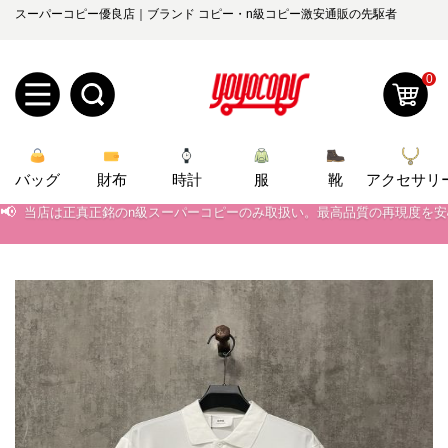
スーパーコピー優良店｜ブランド コピー・n級コピー激安通販の先駆者
0
新
バッグ
規
ロ
財布
時計
服
靴
アクセサリ
📢
当店は正真正銘のn級スーパーコピーのみ取扱い。最高品質の再現度を
ユ
グ
📢
2026春の新作続々更新中！期間中のご注文でお得な割引をご利用いただ
0
ー
イ
📢
新作入荷！ルイ・ヴィトンスーパーコピー バッグ最新モデルが登場。上
📢
当店は正真正銘のn級スーパーコピーのみ取扱い。最高品質の再現度を
ザ
ン
オ
📢
2026春の新作続々更新中！期間中のご注文でお得な割引をご利用いただ
ー
ー
お
📢
新作入荷！ルイ・ヴィトンスーパーコピー バッグ最新モデルが登場。上
yoyocopys@gmail.com
登
ダ
知