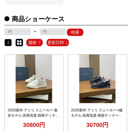
品
商品ショーケース
人
気
~
検索
商
品
1
価格
更新日時
セ
ー
ル
商
品
2026新作 アミリ スニーカー 激
2026新作 アミリ スニーカー n級
安モデル 高再現度 精密ディテー
モデル 高再現度 精密ディテール
ル 高級感仕上げ 職人技術再現 即
高級感仕上げ 職人技術再現 安心
30800円
30700円
納対応 安心の日本倉庫 レビュー
の日本倉庫 即納対応 品質管理徹
高リピ率
底