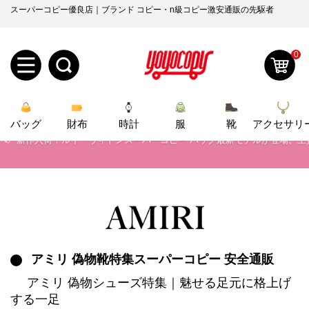
スーパーコピー優良店｜ブランド コピー・n級コピー激安通販の先駆者
📢
2026春の新作続々更新中！期間中のご注文でお得な割引をご利用いただ
📢
新作入荷！ルイ・ヴィトンスーパーコピー バッグ最新モデルが登場。上
0
📢
当店は正真正銘のn級スーパーコピーのみ取扱い。最高品質の再現度を
新
📢
2026春の新作続々更新中！期間中のご注文でお得な割引をご利用いただ
バッグ
規
ロ
財布
時計
服
靴
アクセサリ
📢
新作入荷！ルイ・ヴィトンスーパーコピー バッグ最新モデルが登場。上
ユ
グ
0
ー
イ
ザ
ン
オ
ー
アミリ 偽物靴特集スーパーコピー 安全通販
ー
お
yoyocopys@gmail.com
アミリ 偽物シューズ特集｜魅せる足元に格上げ
登
ダ
知
する一足