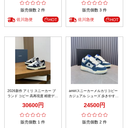
販売個数 2 件
販売個数 3 件
佐川急便
佐川急便
HOT
HOT
2026新作 アミリ スニーカー ブ
amiriスニーカーメルカリコピー
ランド コピー 高再現度 精密ディ
カジュアル シューズ 歩きやすい
テール 高級感仕上げ 職人技術再
運動 ランニング 厚底 ブルー
30600円
24500円
現 安心の日本倉庫 即納対応 ユー
ザー満足保証
販売個数 1 件
販売個数 2 件