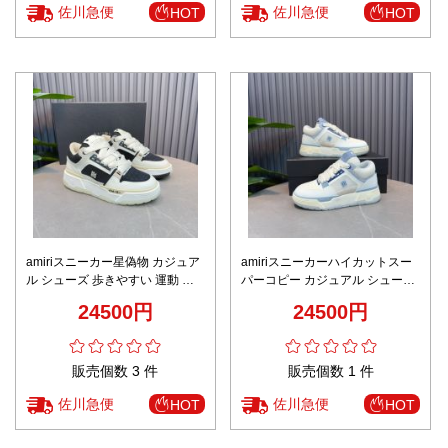
佐川急便
佐川急便
HOT
HOT
amiriスニーカー星偽物 カジュア
amiriスニーカーハイカットスー
ル シューズ 歩きやすい 運動 ラ
パーコピー カジュアル シューズ
ンニング 厚底 ホワイト
歩きやすい 運動 ランニング ブル
24500円
24500円
ー
販売個数 3 件
販売個数 1 件
佐川急便
佐川急便
HOT
HOT