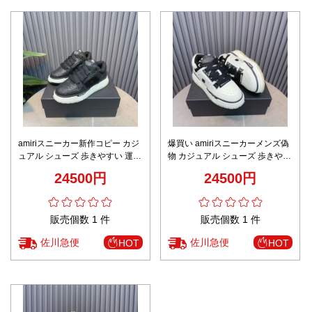
amiriスニーカー新作コピー カジ
爆買い amiriスニーカーメンズ偽
ュアル シューズ 歩きやすい 運動
物 カジュアル シューズ 歩きやす
ランニング ブラック
い 運動 ランニング ホワイト
24500円
24500円
販売個数 1 件
販売個数 1 件
佐川急便
佐川急便
HOT
HOT