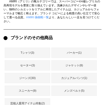
AMIRI（アミリ）の靴カテゴリーでは、スーパーコピーやn級レプリカの
録
ー
ら
高再現モデルを豊富に取り揃えています。洗練されたデザインやレザー使
い、独特のシルエットをリアルに再現したアイテムは、カジュアルからフォ
アイフォーンケ
ーマルまで幅広く映えます。ブランド コピーによる精度の高い仕立てで安心
管
せ
2026人気特集
アクセサリー
衣装セット
住まい用品
スカーフ
バッグ
ズボン
ベルト
財布
時計
小物
服
靴
して選べる品質。
AMIRI 偽物靴一覧
より、あなたらしい一足を見つけてくだ
ース
さい。
理
ブランドのその他商品
最
Tシャツ(3)
パーカー(1)
新
製
品
セーター(3)
ジャケット(8)
ジーンズ(30)
カジュアルパンツ(1)
お
す
スニーカー(9)
メンズベルト(5)
す
め
商
芸能人愛用アイテム特集(2)